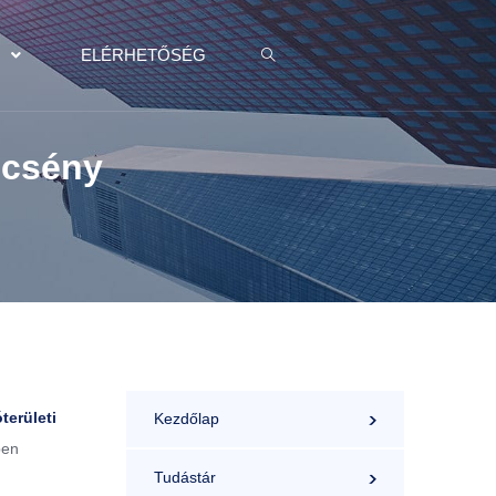
K
ELÉRHETŐSÉG
zécsény
területi
Kezdőlap
ben
Tudástár