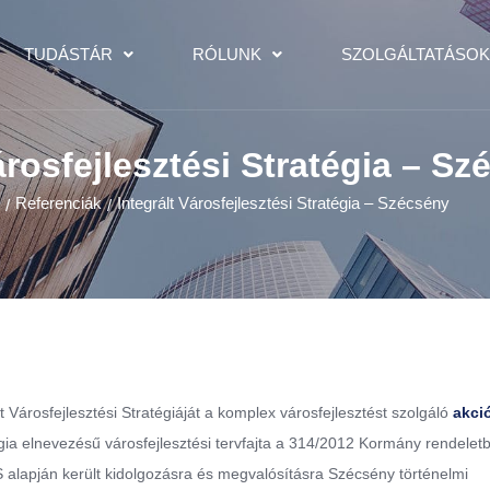
TUDÁSTÁR
RÓLUNK
SZOLGÁLTATÁSO
árosfejlesztési Stratégia – S
Referenciák
Integrált Városfejlesztési Stratégia – Szécsény
/
/
 Városfejlesztési Stratégiáját a komplex városfejlesztést szolgáló
akció
gia elnevezésű városfejlesztési tervfajta a 314/2012 Kormány rendelet
 alapján került kidolgozásra és megvalósításra Szécsény történelmi