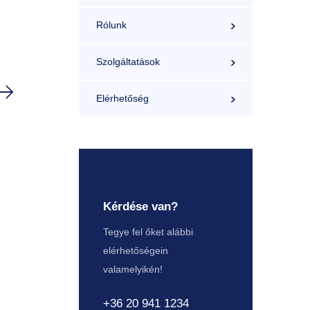
Rólunk
Szolgáltatások
Elérhetőség
Kérdése van?
Tegye fel őket alábbi
elérhetőségein
valamelyikén!
+36 20 941 1234