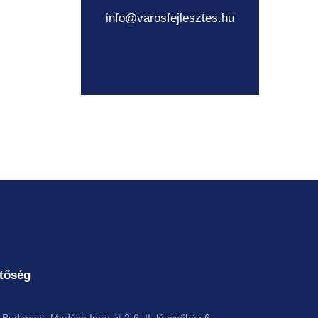
info@varosfejlesztes.hu
tőség
Budapest, Madách Imre út 2-6. II. lépcsőház 6.