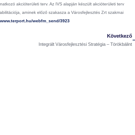
atkozó akcióterületi terv. Az IVS alapján készült akcióterületi terv
bilitációja, aminek előző szakasza a Városfejlesztés Zrt szakmai
//www.terport.hu/webfm_send/3923
Következő
Integrált Városfejlesztési Stratégia – Törökbálint