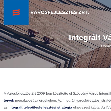
Integrált V
Home
A Városfejlesztés Zrt 2009-ben készítette el Szécsény Város Integrált
tervek
megalapozása érdekében. Az integrált városfejlesztési straté
az
integrált településfejlesztési stratégia
elnevezést kapta. Az IVS