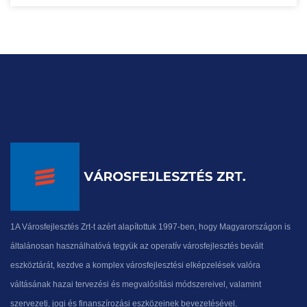
1A Városfejlesztés Zrt-t azért alapítottuk 1997-ben, hogy Magyarországon is
általánosan használhatóvá tegyük az operatív városfejlesztés bevált
eszköztárát, kezdve a komplex városfejlesztési elképzelések valóra
váltásának hazai tervezési és megvalósítási módszereivel, valamint
szervezeti, jogi és finanszírozási eszközeinek bevezetésével.