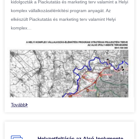
kidolgozták a Piackutatás és marketing terv valamint a Helyi
komplex vállalkozásélénkítési program anyagát. Az
elkészült Piackutatás és marketing terv valamint Helyi
komplex…
Tovább
Helyzetfeltárás az Alsó-Ipolymente