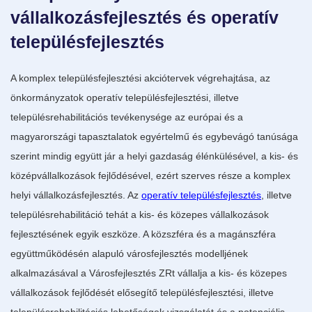
vállalkozásfejlesztés és operatív
településfejlesztés
A komplex településfejlesztési akciótervek végrehajtása, az
önkormányzatok operatív településfejlesztési, illetve
településrehabilitációs tevékenysége az európai és a
magyarországi tapasztalatok egyértelmű és egybevágó tanúsága
szerint mindig együtt jár a helyi gazdaság élénkülésével, a kis- és
középvállalkozások fejlődésével, ezért szerves része a komplex
helyi vállalkozásfejlesztés. Az
operatív településfejlesztés
, illetve
településrehabilitáció tehát a kis- és közepes vállalkozások
fejlesztésének egyik eszköze. A közszféra és a magánszféra
együttműködésén alapuló városfejlesztés modelljének
alkalmazásával a Városfejlesztés ZRt vállalja a kis- és közepes
vállalkozások fejlődését elősegítő településfejlesztési, illetve