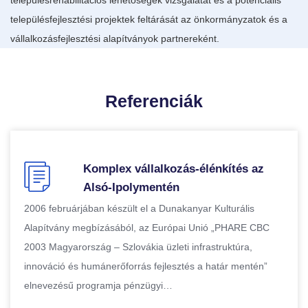
településrehabilitációs lehetőségek vizsgálatát és a potenciális
településfejlesztési projektek feltárását az önkormányzatok és a
vállalkozásfejlesztési alapítványok partnereként.
Referenciák
Komplex vállalkozás-élénkítés az
Alsó-Ipolymentén
2006 februárjában készült el a Dunakanyar Kulturális
Alapítvány megbízásából, az Európai Unió „PHARE CBC
2003 Magyarország – Szlovákia üzleti infrastruktúra,
innováció és humánerőforrás fejlesztés a határ mentén”
elnevezésű programja pénzügyi…