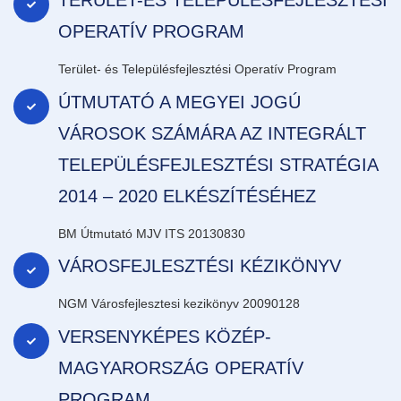
TERÜLET-ÉS TELEPÜLÉSFEJLESZTÉSI
OPERATÍV PROGRAM
Terület- és Településfejlesztési Operatív Program
ÚTMUTATÓ A MEGYEI JOGÚ
VÁROSOK SZÁMÁRA AZ INTEGRÁLT
TELEPÜLÉSFEJLESZTÉSI STRATÉGIA
2014 – 2020 ELKÉSZÍTÉSÉHEZ
BM Útmutató MJV ITS 20130830
VÁROSFEJLESZTÉSI KÉZIKÖNYV
NGM Városfejlesztesi kezikönyv 20090128
VERSENYKÉPES KÖZÉP-
MAGYARORSZÁG OPERATÍV
PROGRAM