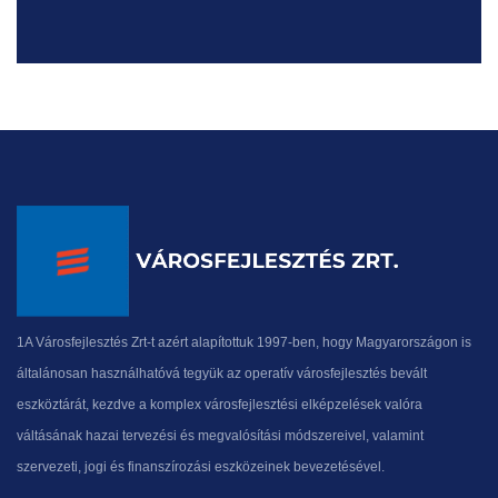
1A Városfejlesztés Zrt-t azért alapítottuk 1997-ben, hogy Magyarországon is
általánosan használhatóvá tegyük az operatív városfejlesztés bevált
eszköztárát, kezdve a komplex városfejlesztési elképzelések valóra
váltásának hazai tervezési és megvalósítási módszereivel, valamint
szervezeti, jogi és finanszírozási eszközeinek bevezetésével.