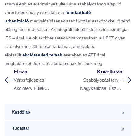
szemléletét és eredményeit ülteti át a szabályozáson alapuló
városfejlesztés gyakorlatába, a
fenntartható
urbanizáció
megvalósításának szabályozási eszközökkel történő
elősegítése érdekében. Az integrált településfejlesztési stratégia –
ITS – által kijelölt akcióterületek vonatkozásában a HÉSZ olyan
szabályozási előírásokat tartalmaz, amelyek az
elkészült
akcióterületi tervek
esetében az ATT által
meghatározott fejlesztési tartalomnak felelnek meg.
Előző
Következő
Városfejlesztési
Szabályozási terv –
Akcióterv Fülek
Nagykanizsa, Északi
városközpontjára
ipari terület
Kezdőlap
Tudástár