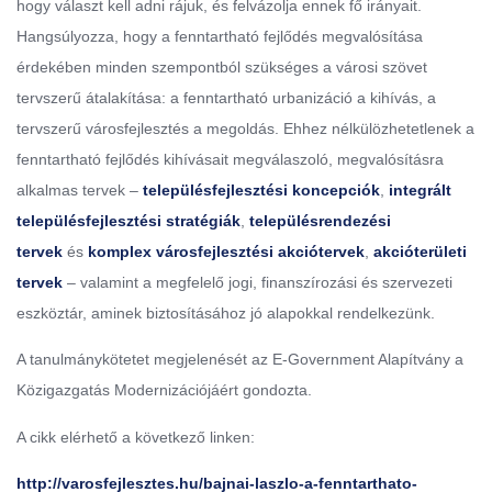
hogy választ kell adni rájuk, és felvázolja ennek fő irányait.
Hangsúlyozza, hogy a fenntartható fejlődés megvalósítása
érdekében minden szempontból szükséges a városi szövet
tervszerű átalakítása: a fenntartható urbanizáció a kihívás, a
tervszerű városfejlesztés a megoldás. Ehhez nélkülözhetetlenek a
fenntartható fejlődés kihívásait megválaszoló, megvalósításra
alkalmas tervek –
településfejlesztési koncepciók
,
integrált
településfejlesztési stratégiák
,
településrendezési
tervek
és
komplex városfejlesztési akciótervek
,
akcióterületi
tervek
– valamint a megfelelő jogi, finanszírozási és szervezeti
eszköztár, aminek biztosításához jó alapokkal rendelkezünk.
A tanulmánykötetet megjelenését az E-Government Alapítvány a
Közigazgatás Modernizációjáért gondozta.
A cikk elérhető a következő linken:
http://varosfejlesztes.hu/bajnai-laszlo-a-fenntarthato-