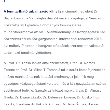
A fenntartható urbanizáció kihívásai
címmel megjelent Dr
Bajnai László, a Városfejlesztés Zrt vezérigazgatója, a Nemzeti
Közszolgálati Egyetem tudományos főmunkatársa
műhelytanulmánya az NKE Államtudományi és Közigazgatási Kar
Közszervezési és Közigazgatástani Intézet által rendezett 2016.
évi műhely-fórumon elhangzott előadások szerkesztett változatát
tartalmazó tanulmánykötetben.
A Prof. Dr. Tózsa István által szerkesztett, Prof. Dr. Nemes
Ferenc és Prof. Dr. Sikos T. Tamás által lektorált kötet fejezetei az
intézet munkatársainak kutatási eredményeit jelenítik meg
egységes közigazgatástani keretben, és a közigazgatástan széles
spektrumát fedik le. Szerzői az Intézet munkatársai: Dr. Almásy
Gyula, Dr. Bajnai László, Dr. Belényesi Emese, Dr. Buskó Tibor
László, Győrfyné dr. Kukoda Andrea, Dr. Jenei Ágnes, Jószai