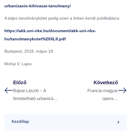
urbanizacio-kihivasai-tanulmany/
A teljes tanulmánykötet pedig ezen a linken került publikálásra:
https://akk.uni-nke.hu/document/akk-uni-nke-
hu/tanulmanykotet%20XLII.pdf
Budapest, 2018. május 18.
Mohai V. Lajos
Előző
Következő
Bajnai László – A
Francia-magyar
fenntartható urbanizáció
operatív
kihívásai (tanulmány)
városfejlesztési
szeminárium – Pécs,
Kezdőlap
2011