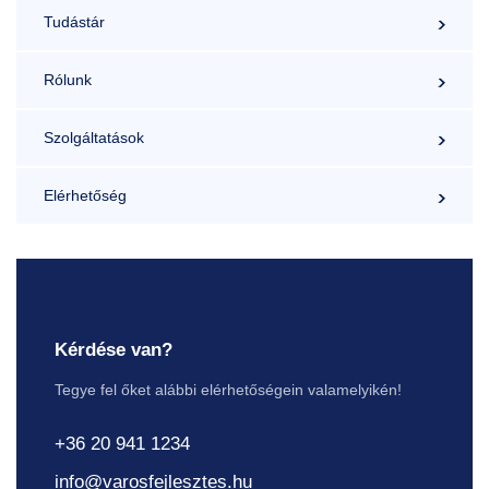
Tudástár
Rólunk
Szolgáltatások
Elérhetőség
Kérdése van?
Tegye fel őket alábbi elérhetőségein valamelyikén!
+36 20 941 1234
info@varosfejlesztes.hu