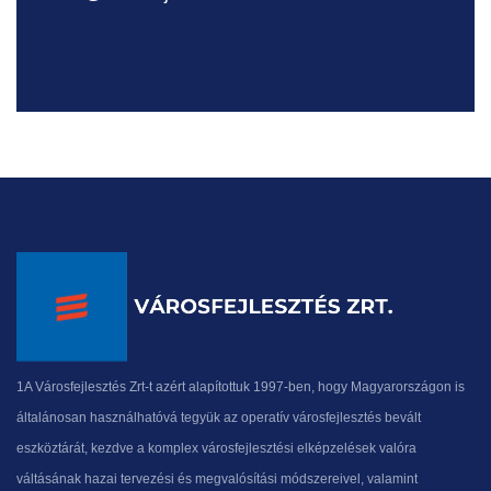
1A Városfejlesztés Zrt-t azért alapítottuk 1997-ben, hogy Magyarországon is
általánosan használhatóvá tegyük az operatív városfejlesztés bevált
eszköztárát, kezdve a komplex városfejlesztési elképzelések valóra
váltásának hazai tervezési és megvalósítási módszereivel, valamint