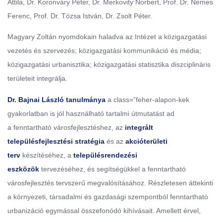
Attila, Dr. Koronváry Péter, Dr. Merkovity Norbert, Prof. Dr. Nemes
Ferenc, Prof. Dr. Tózsa István, Dr. Zsolt Péter.
Magyary Zoltán nyomdokain haladva az Intézet a közigazgatási
vezetés és szervezés; közigazgatási kommunikáció és média;
közigazgatási urbanisztika; közigazgatási statisztika diszciplináris
területeit integrálja.
Dr. Bajnai László tanulmánya
a class=”feher-alapon-kek
gyakorlatban is jól használható tartalmi útmutatást ad
a
fenntartható városfejlesztéshez
, az
integrált
településfejlesztési stratégia
és az
akcióterületi
terv
készítéséhez, a
településrendezési
eszközök
tervezéséhez, és segítségükkel a fenntartható
városfejlesztés tervszerű megvalósításához. Részletesen áttekinti
a környezeti, társadalmi és gazdasági szempontból fenntartható
urbanizáció egymással összefonódó kihívásait. Amellett érvel,