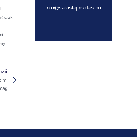
info@varosfejlesztes.hu
l
műszaki,
si
ény
ező
elmi
mag