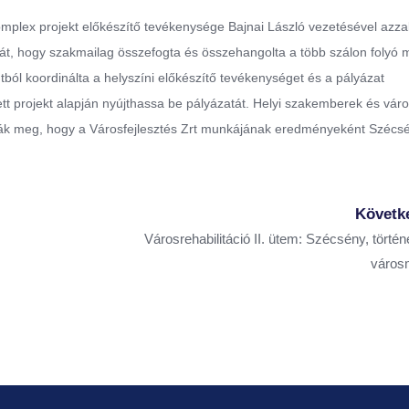
mplex projekt előkészítő tevékenysége Bajnai László vezetésével azza
, hogy szakmailag összefogta és összehangolta a több szálon folyó 
tból koordinálta a helyszíni előkészítő tevékenységet és a pályázat
t projekt alapján nyújthassa be pályázatát. Helyi szakemberek és váro
ták meg, hogy a Városfejlesztés Zrt munkájának eredményeként Szécs
Követk
Városrehabilitáció II. ütem: Szécsény, történ
város