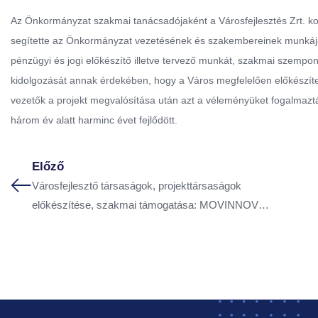
Az Önkormányzat szakmai tanácsadójaként a Városfejlesztés Zrt. ko
segítette az Önkormányzat vezetésének és szakembereinek munkáját
pénzügyi és jogi előkészítő illetve tervező munkát, szakmai szempon
kidolgozását annak érdekében, hogy a Város megfelelően előkészítet
vezetők a projekt megvalósítása után azt a véleményüket fogalmaz
három év alatt harminc évet fejlődött.
Előző
Városfejlesztő társaságok, projekttársaságok
előkészítése, szakmai támogatása: MOVINNOV
KFT