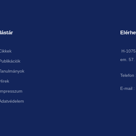
ástár
Elérhe
Cikkek
H-1075 
em. 57.
Publikációk
Tanulmányok
Telefon 
Hírek
E-mail :
Impresszum
Adatvédelem