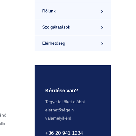
Rólunk
Szolgáltatások
Elérhetőség
Kérdése van?
Tegye fel őket alábbi
elérhetőségein
ténő
valamelyikén!
lló
+36 20 941 1234