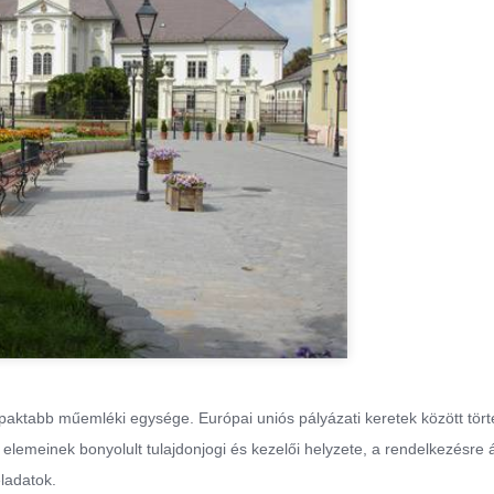
ktabb műemléki egysége. Európai uniós pályázati keretek között tör
elemeinek bonyolult tulajdonjogi és kezelői helyzete, a rendelkezésre á
eladatok.