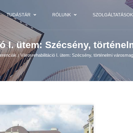
TUDÁSTÁR
RÓLUNK
SZOLGÁLTATÁSO
ió I. ütem: Szécsény, történe
erenciák
Városrehabilitáció I. ütem: Szécsény, történelmi városma
/