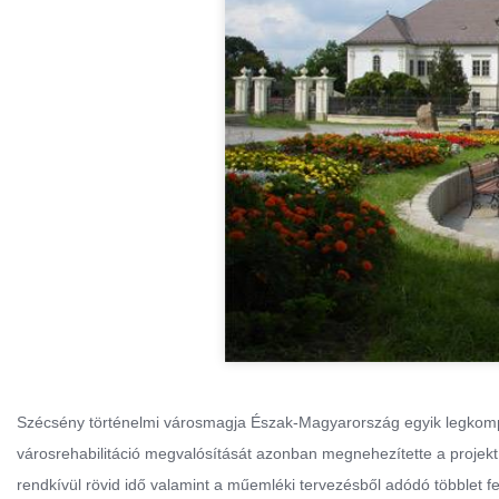
Szécsény történelmi városmagja Észak-Magyarország egyik legkompa
városrehabilitáció megvalósítását azonban megnehezítette a projekt 
rendkívül rövid idő valamint a műemléki tervezésből adódó többlet f