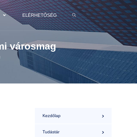
K
ELÉRHETŐSÉG
lmi városmag
g
Kezdőlap
Tudástár