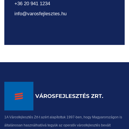
+36 20 941 1234
info@varosfejlesztes.hu
1A Városfejlesztés Zrt-t azért alapítottuk 1997-ben, hogy Magyarországon is
általánosan használhatóvá tegyük az operatív városfejlesztés bevált