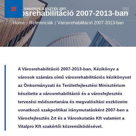
Városrehabilitáció 2007-2013-ban
Home
Referenciák
Városrehabilitáció 2007-2013-ban
/
/
A Városrehabilitáció 2007-2013-ban, Kézikönyv a
városok számára című városrehabilitációs kézikönyvet
az Önkormányzati és Területfejlesztési Minisztérium
készítette a városrehabilitáció és a városfejlesztés
tervezési módszertanára és megvalósítási eszközeire
vonatkozó szakpolitikai iránymutatásként 2007-ben a
Városfejlesztés Zrt és a Városkutatás Kft valamint a
Vitalpro Kft szakértői közreműködésével.