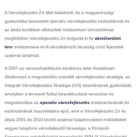
A Városfejlesztés Zrt által kialakított, és a magyarországi
gyakorlatba bevezetett operatív városfejlesztési eszköztárnak és
az általa korábban elkészített módszertani útmutatóknak
megfelelően Városfejlesztés Zrt dolgozta ki Az
akcióterületi
terv
módszertana és A városfejlesztő társaság című fejezetek
szakmai tartalmát.
A 2007-es városrehabilitációs kézikönyv tette hivatalosan
általánossá a megvalósítás orientált városfejlesztési stratégia, az
Integrált Városfejlesztési Stratégia (IVS) készítésének gyakorlatát,
amelyben a tervezett fizikai beavatkozások tervezése és
megvalósítása az
operatív városfejlesztés
módszertanának és
eszköztárának használatára épül, amit a Városfejlesztés Zrt és
általa 2001 és 2010 között szakmai tulajdonosként működtetett
vegyes tulajdonú városfejlesztő társasága, a Középső-
Ferencváros rehabilitációját megvalósító SEM IX Városfejlesztő