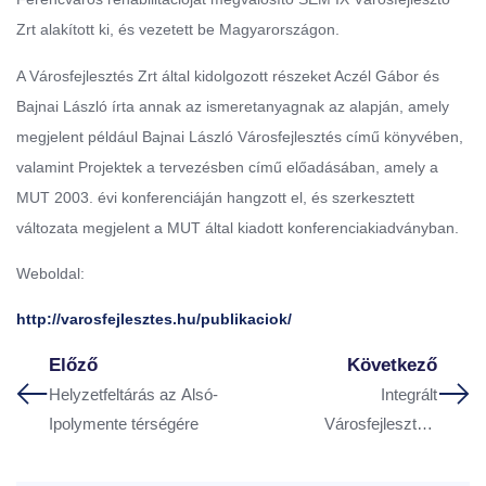
Zrt alakított ki, és vezetett be Magyarországon.
A Városfejlesztés Zrt által kidolgozott részeket Aczél Gábor és
Bajnai László írta annak az ismeretanyagnak az alapján, amely
megjelent például Bajnai László Városfejlesztés című könyvében,
valamint Projektek a tervezésben című előadásában, amely a
MUT 2003. évi konferenciáján hangzott el, és szerkesztett
változata megjelent a MUT által kiadott konferenciakiadványban.
Weboldal:
http://varosfejlesztes.hu/publikaciok/
Előző
Következő
Helyzetfeltárás az Alsó-
Integrált
Ipolymente térségére
Városfejlesztési
Stratégia – Salgótarján
Megyei Jogú Város