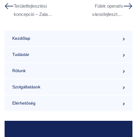
Területfejlesztési
Fülek operatív
koncepció – Zala
városfejlesztési
megye
programja
Kezdőlap
Tudástár
Rólunk
Szolgáltatások
Elérhetőség