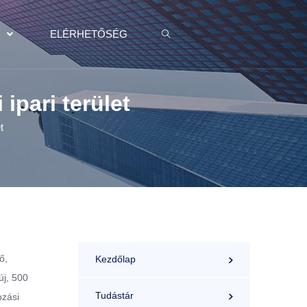
K
ELÉRHETŐSÉG
ipari terület
t
ő,
Kezdőlap
új, 500
Tudástár
ozási