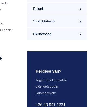
közök
Rólunk
x
Szolgáltatások
re
i László:
Elérhetőség
Kérdése van?
Tegye fel őket alábbi
elérhetőségein
valamelyikén!
+36 20 941 1234