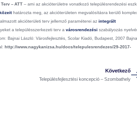
 Terv – ATT
– ami az akcióterületre vonatkozó településrendezési esz
közeit
határozta meg, az akcióterületen megvalósításra kerülő komple
ogalmazott akcióterületi terv jellemző paraméterei az
integrált
yeket a településszerkezeti terv a
városrendezési
szabályozás nyelvé
m: Bajnai László: Városfejlesztés, Scolar Kiadó, Budapest, 2007 Bajna
al:
http://www.nagykanizsa.hu/docs/telepulesrendezes/29-2017-
Következő
Településfejlesztési koncepció – Szombathely