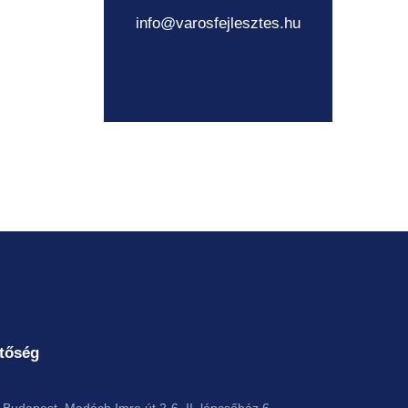
info@varosfejlesztes.hu
tőség
Budapest, Madách Imre út 2-6. II. lépcsőház 6.