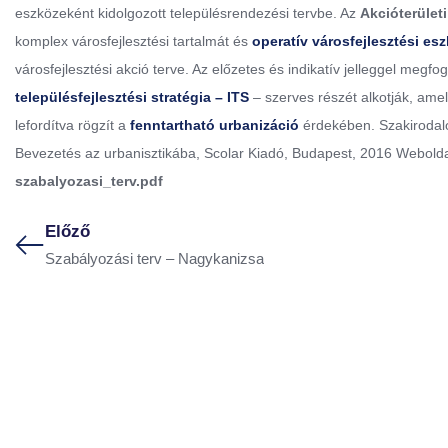
eszközeként kidolgozott településrendezési tervbe. Az
Akcióterületi
komplex városfejlesztési tartalmát és
operatív városfejlesztési esz
városfejlesztési akció terve. Az előzetes és indikatív jelleggel megf
településfejlesztési stratégia – ITS
– szerves részét alkotják, amel
lefordítva rögzít a
fenntartható urbanizáció
érdekében. Szakirodalo
Bevezetés az urbanisztikába, Scolar Kiadó, Budapest, 2016 Webold
szabalyozasi_terv.pdf
Előző
Szabályozási terv – Nagykanizsa