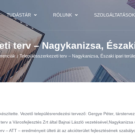
TUDÁSTÁR
RÓLUNK
SZOLGÁLTATÁSO
ti terv – Nagykanizsa, Északi 
erenciák
Településszerkezeti terv – Nagykanizsa, Északi ipari terüle
/
t készítette. Vezető településrendezési tervező: Gergye Péter, társtervez
i terv a Városfejlesztés Zrt által Bajnai László vezetésével,Nagykanizsa 
erv – ATT – eredményeit ülteti át az akcióterület fejlesztésének szabály