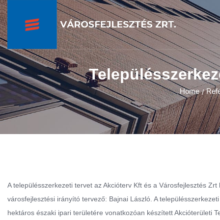
Településszerkeze
Home
Ref
/
A településszerkezeti tervet az Akcióterv Kft és a Városfejlesztés Zr
városfejlesztési irányító tervező: Bajnai László. A településszerkezet
hektáros északi ipari területére vonatkozóan készített Akcióterületi T