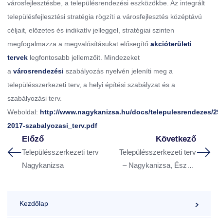
városfejlesztésbe, a településrendezési eszközökbe. Az integrált
településfejlesztési stratégia rögzíti a városfejlesztés középtávú
céljait, előzetes és indikatív jelleggel, stratégiai szinten
megfogalmazza a megvalósításukat elősegítő
akcióterületi
tervek
legfontosabb jellemzőit. Mindezeket
a
városrendezési
szabályozás nyelvén jeleníti meg a
településszerkezeti terv, a helyi építési szabályzat és a
szabályozási terv.
Weboldal:
http://www.nagykanizsa.hu/docs/telepulesrendezes/2
2017-szabalyozasi_terv.pdf
Előző
Következő
Településszerkezeti terv
Településszerkezeti terv
Nagykanizsa
– Nagykanizsa, Északi
ipari terület
Kezdőlap