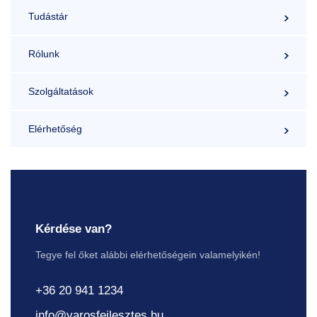
Tudástár
Rólunk
Szolgáltatások
Elérhetőség
Kérdése van?
Tegye fel őket alábbi elérhetőségein valamelyikén!
+36 20 941 1234
info@varosfejlesztes.hu