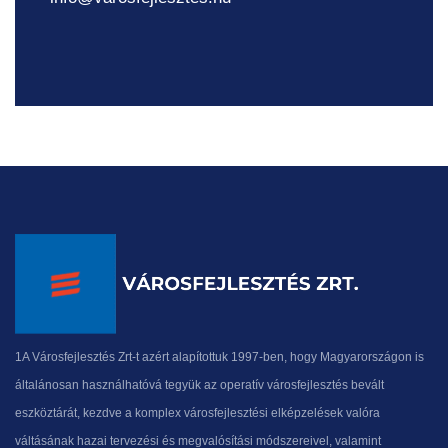
1A Városfejlesztés Zrt-t azért alapítottuk 1997-ben, hogy Magyarországon is
általánosan használhatóvá tegyük az operatív városfejlesztés bevált
eszköztárát, kezdve a komplex városfejlesztési elképzelések valóra
váltásának hazai tervezési és megvalósítási módszereivel, valamint