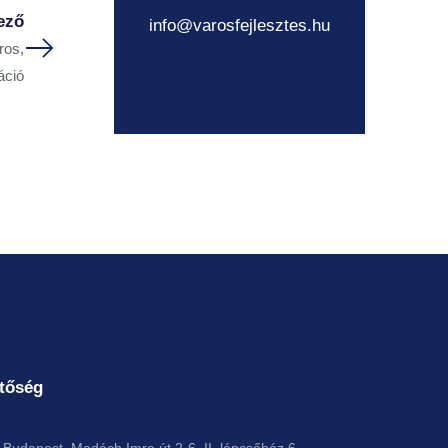
ező
info@varosfejlesztes.hu
ros,
áció
tőség
Budapest, Madách Imre út 2-6. II. lépcsőház 6.