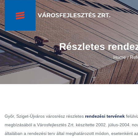
Részletes rendez
Home
Ref
/
Győr, Sziget-Újváros városrész részletes
rendezési tervének
felülv
megbízásából a Városfejlesztés Zrt. készítette 2002. július-2004. no
általában a rendezési terv által meghatározott módon, esetenként azo