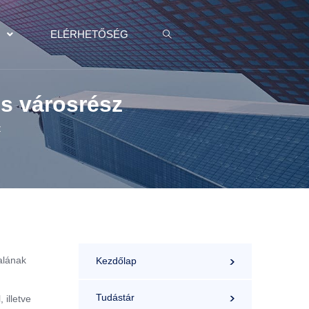
K
ELÉRHETŐSÉG
os városrész
z
alának
Kezdőlap
Tudástár
 illetve