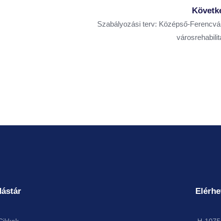
Követk
Szabályozási terv: Középső-Ferencvá
városrehabilit
ástár
Elérhe
Cikkek
H-1075 