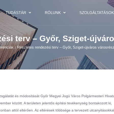
TUDÁSTÁR
RÓLUNK
SZOLGÁLTATÁSO
ési terv – Győr, Sziget-újvár
erenciák
Részletes rendezési terv – Győr, Sziget-újváros városrés
/
izsgálatát és módosítását Győr Megyei Jogú Város Polgármesteri Hivat
vember között. A területen jelentős építési tevékenység bontakozott ki,
nban attól eltérően. Az eltérések többsége a tervezett utcanyitásokkal,