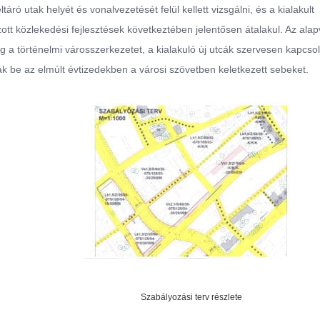
ró utak helyét és vonalvezetését felül kellett vizsgálni, és a kialakult
zott közlekedési fejlesztések következtében jelentősen átalakul. Az ala
g a történelmi városszerkezetet, a kialakuló új utcák szervesen kapcso
k be az elmúlt évtizedekben a városi szövetben keletkezett sebeket.
Szabályozási terv részlete