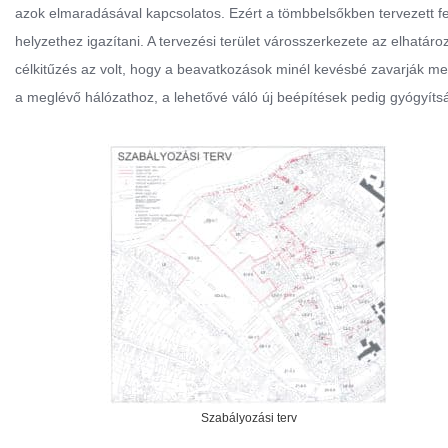
azok elmaradásával kapcsolatos. Ezért a tömbbelsőkben tervezett feltá
helyzethez igazítani. A tervezési terület városszerkezete az elhatáro
célkitűzés az volt, hogy a beavatkozások minél kevésbé zavarják me
a meglévő hálózathoz, a lehetővé váló új beépítések pedig gyógyítsá
Szabályozási terv