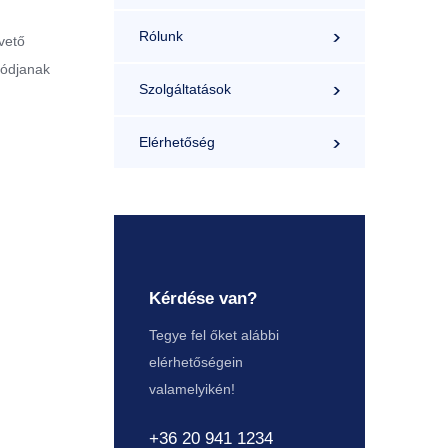
Rólunk
pvető
lódjanak
Szolgáltatások
Elérhetőség
Kérdése van?
Tegye fel őket alábbi
elérhetőségein
valamelyikén!
+36 20 941 1234