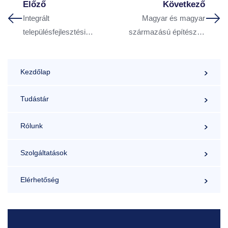
Előző
Következő
Integrált
Magyar és magyar
településfejlesztési
származású építészek
stratégia – Nagykanizsa
találkozója Budapesten
2014 – szerző: Dr.
– 1990. 09. 9-12 –
Kezdőlap
Bajnai László
Szerző: Bajnai László
Tudástár
Rólunk
Szolgáltatások
Elérhetőség