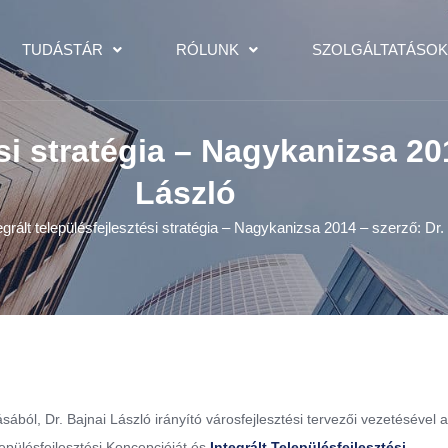
TUDÁSTÁR
RÓLUNK
SZOLGÁLTATÁSO
ési stratégia – Nagykanizsa 20
László
egrált településfejlesztési stratégia – Nagykanizsa 2014 – szerző: Dr.
, Dr. Bajnai László irányító városfejlesztési tervezői vezetésével a
epülésfejlesztési Koncepcióját és
Integrált Településfejlesztési