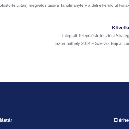
ostorfelújítás) megvalósítására Tanulmányterv a déli elkerülő út kiala
Követk
Integrált Településfejlesztési Stratég
Szombathely 2014 – Szerző: Bajnai Lá
ástár
Elérhe