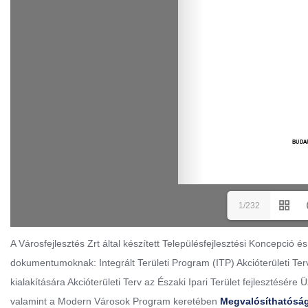
1/232
A Városfejlesztés Zrt által készített Településfejlesztési Koncepció 
dokumentumoknak: Integrált Területi Program (ITP) Akcióterületi Terv
kialakítására Akcióterületi Terv az Északi Ipari Terület fejlesztésére
valamint a Modern Városok Program keretében
Megvalósíthatósá