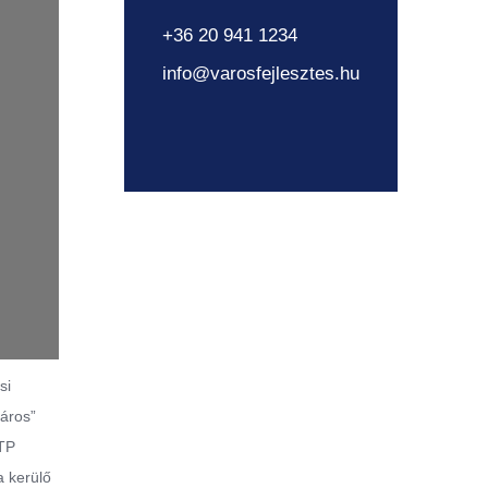
+36 20 941 1234
info@varosfejlesztes.hu
si
város”
ITP
 kerülő