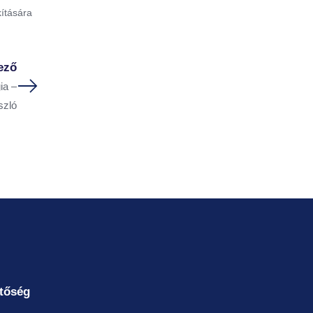
kítására
ező
ia –
szló
tőség