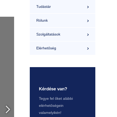
Tudástár
Rólunk
Szolgáltatások
Elérhetőség
Kérdése van?
Tegye fel őket alábbi
elérhetőségein
valamelyikén!