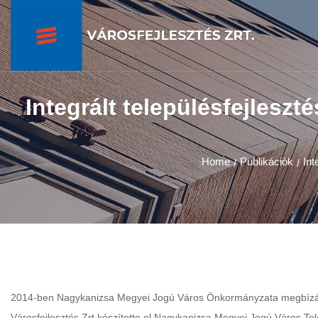
Integrált településfejleszt
Home
Publikációk
Int
/
/
2014-ben Nagykanizsa Megyei Jogú Város Önkormányzata megbízásából
Városfejlesztés Zrt készítette el Nagykanizsa Megyei Jogú Város Tel