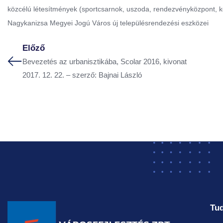
közcélú létesítmények (sportcsarnok, uszoda, rendezvényközpont, kol
Nagykanizsa Megyei Jogú Város új településrendezési eszközei
Előző
Bevezetés az urbanisztikába, Scolar 2016, kivonat
2017. 12. 22. – szerző: Bajnai László
Tud