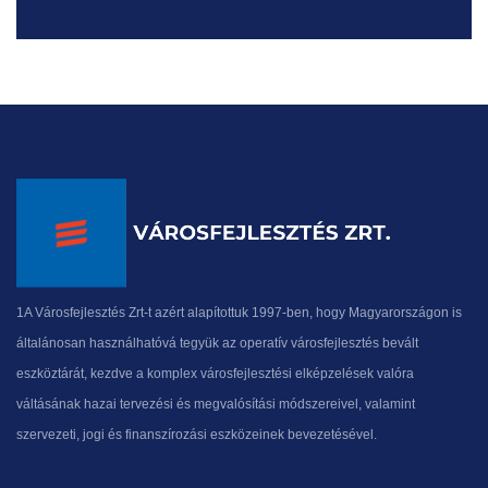
1A Városfejlesztés Zrt-t azért alapítottuk 1997-ben, hogy Magyarországon is
általánosan használhatóvá tegyük az operatív városfejlesztés bevált
eszköztárát, kezdve a komplex városfejlesztési elképzelések valóra
váltásának hazai tervezési és megvalósítási módszereivel, valamint
szervezeti, jogi és finanszírozási eszközeinek bevezetésével.