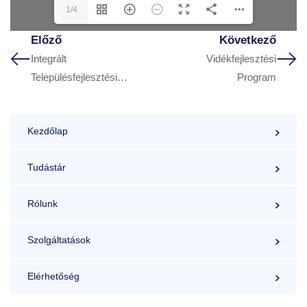
1/4
Előző
Következő
Integrált
Vidékfejlesztési
Településfejlesztési
Program
Stratégia –
Szombathely 2014 –
Kezdőlap
Szerző: Bajnai László
Tudástár
Rólunk
Szolgáltatások
Elérhetőség