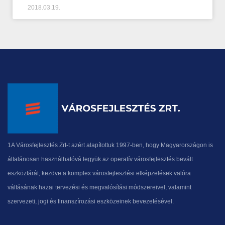
2018.03.19.
1A Városfejlesztés Zrt-t azért alapítottuk 1997-ben, hogy Magyarországon is
általánosan használhatóvá tegyük az operatív városfejlesztés bevált
eszköztárát, kezdve a komplex városfejlesztési elképzelések valóra
váltásának hazai tervezési és megvalósítási módszereivel, valamint
szervezeti, jogi és finanszírozási eszközeinek bevezetésével.