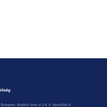
tőség
Budapest, Madách Imre út 2-6. II. lépcsőház 6.