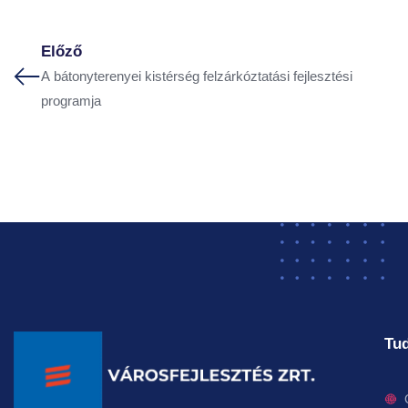
Előző
A bátonyterenyei kistérség felzárkóztatási fejlesztési
programja
Tud