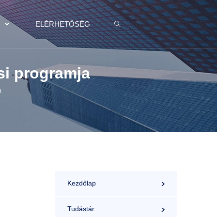
K
ELÉRHETŐSÉG
ési programja
a
Kezdőlap
Tudástár