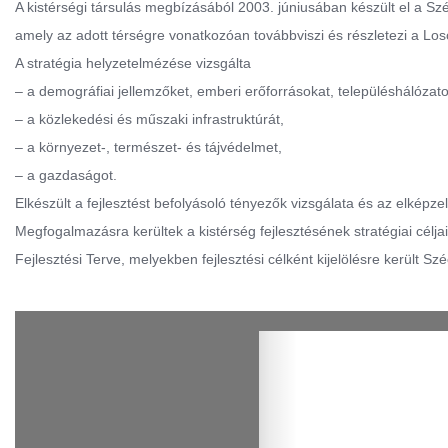
A kistérségi társulás megbízásából 2003. júniusában készült el a Széc
amely az adott térségre vonatkozóan továbbviszi és részletezi a Los
A stratégia helyzetelmézése vizsgálta
– a demográfiai jellemzőket, emberi erőforrásokat, településhálózato
– a közlekedési és műszaki infrastruktúrát,
– a környezet-, természet- és tájvédelmet,
– a gazdaságot.
Elkészült a fejlesztést befolyásoló tényezők vizsgálata és az elképze
Megfogalmazásra kerültek a kistérség fejlesztésének stratégiai célja
Fejlesztési Terve, melyekben fejlesztési célként kijelölésre került Sz