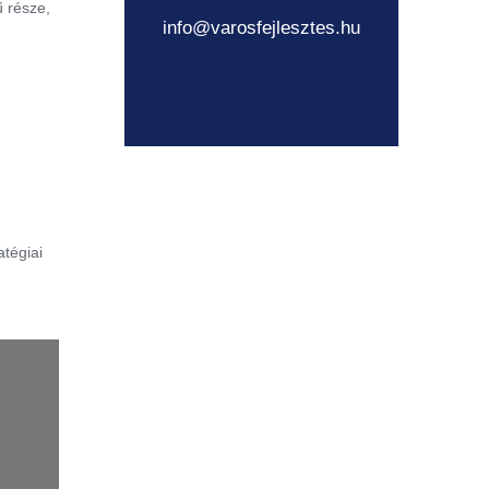
ű része,
info@varosfejlesztes.hu
atégiai