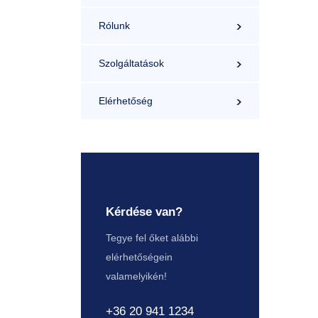
Rólunk
Szolgáltatások
Elérhetőség
Kérdése van?
Tegye fel őket alábbi
elérhetőségein
valamelyikén!
+36 20 941 1234