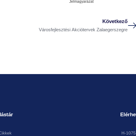
Jelmagyarázat
Következő
Városfejlesztési Akciótervek Zalaegerszegre
ástár
Elérhe
Cikkek
H-1075 