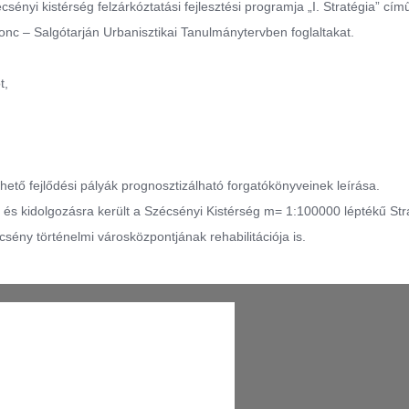
sényi kistérség felzárkóztatási fejlesztési programja „I. Stratégia” cím
onc – Salgótarján Urbanisztikai Tanulmánytervben foglaltakat.
t,
lhető fejlődési pályák prognosztizálható forgatókönyveinek leírása.
i és kidolgozásra került a Szécsényi Kistérség m= 1:100000 léptékű Str
écsény történelmi városközpontjának rehabilitációja is.