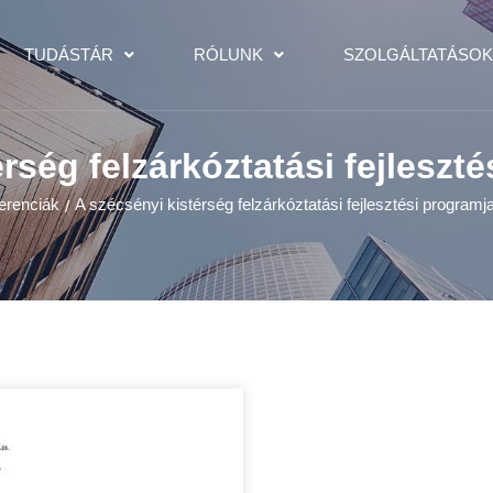
TUDÁSTÁR
RÓLUNK
SZOLGÁLTATÁSO
rség felzárkóztatási fejleszt
erenciák
A szécsényi kistérség felzárkóztatási fejlesztési programj
/