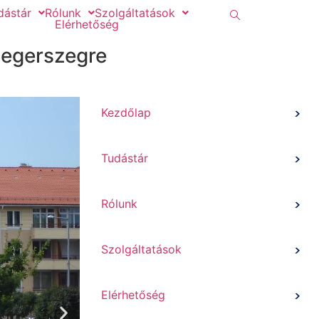
dástár
Rólunk
Szolgáltatások
Elérhetőség
aegerszegre
Kezdőlap
Tudástár
Rólunk
Szolgáltatások
Elérhetőség