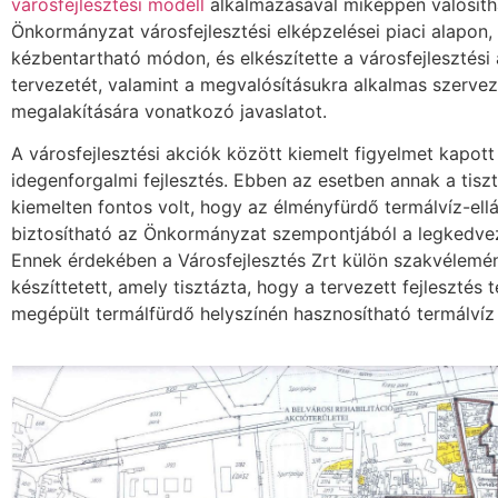
városfejlesztési modell
alkalmazásával miképpen valósít
Önkormányzat városfejlesztési elképzelései piaci alapon, 
kézbentartható módon, és elkészítette a városfejlesztési
tervezetét, valamint a megvalósításukra alkalmas szervez
megalakítására vonatkozó javaslatot.
A városfejlesztési akciók között kiemelt figyelmet kapott
idegenforgalmi fejlesztés. Ebben az esetben annak a tiszt
kiemelten fontos volt, hogy az élményfürdő termálvíz-el
biztosítható az Önkormányzat szempontjából a legkedv
Ennek érdekében a Városfejlesztés Zrt külön szakvélemé
készíttetett, amely tisztázta, hogy a tervezett fejlesztés t
megépült termálfürdő helyszínén hasznosítható termálvíz 