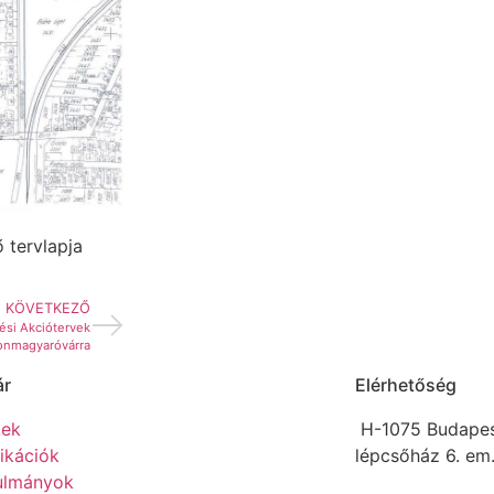
 tervlapja
KÖVETKEZŐ
tési Akciótervek
nmagyaróvárra
ár
Elérhetőség
kek
H-1075 Budapest,
ikációk
lépcsőház 6. em.
ulmányok