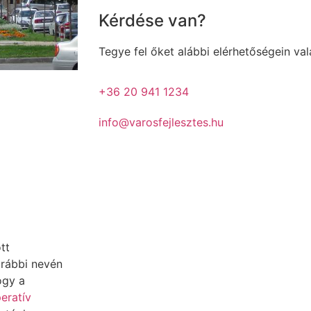
Kérdése van?
Tegye fel őket alábbi elérhetőségein va
+36 20 941 1234
info@varosfejlesztes.hu
tt
orábbi nevén
ogy a
eratív