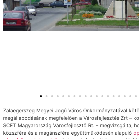
Zalaegerszeg Megyei Jogú Város Önkormányzatával kötö
megállapodásának megfelelően a Városfejlesztés Zrt – k
SCET Magyarország Városfejlesztő Rt. – megvizsgálta, h
közszféra és a magánszféra együttműködésén alapuló
op