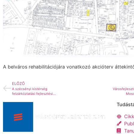
A belváros rehabilitációjára vonatkozó akcióterv áttekintő
ELŐZŐ
A szécsényi kistérség
Városfejlesz
felzárkóztatási fejlesztési
Moso
programja
Tudást
Cik
Publ
Tan