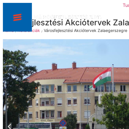
Tu
Városfejlesztési Akciótervek Zal
Home
Referenciák
Városfejlesztési Akciótervek Zalaegerszegre
/
/