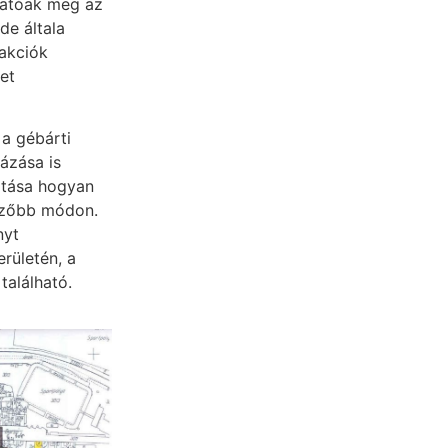
hatóak meg az
de általa
 akciók
et
 a gébárti
ázása is
látása hogyan
ezőbb módon.
nyt
erületén, a
található.