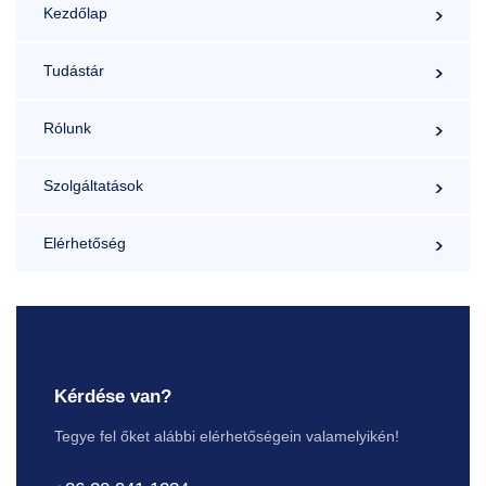
Kezdőlap
Tudástár
Rólunk
Szolgáltatások
Elérhetőség
Kérdése van?
Tegye fel őket alábbi elérhetőségein valamelyikén!