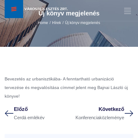
Új könyv megjelenés
Home
Hírek
Új könyv megjelenés
/
/
Bevezetés az urbanisztikába- A fenntartható urbanizáció
tervezése és megvalósítása címmel jelent meg Bajnai László új
könyve!
Előző
Következő
Cerdá emlékév
Konferenciaközlemények