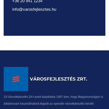
+36 20 941 1234
info@varosfejlesztes.hu
1A Városfejlesztés Zrt-t azért alapítottuk 1997-ben, hogy Magyarországon is
általánosan használhatóvá tegyük az operatív városfejlesztés bevált