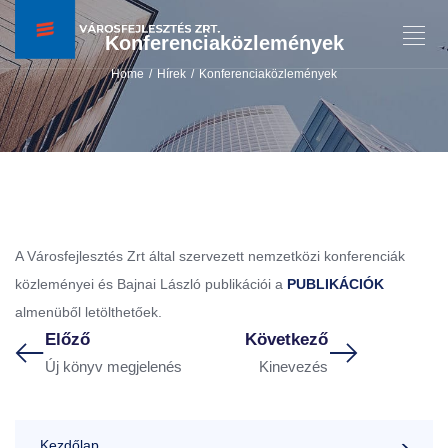
Konferenciaközlemények
Home
Hírek
Konferenciaközlemények
/
/
A Városfejlesztés Zrt által szervezett nemzetközi konferenciák
közleményei és Bajnai László publikációi a
PUBLIKÁCIÓK
almenüből letölthetőek.
Előző
Következő
Új könyv megjelenés
Kinevezés
Kezdőlap