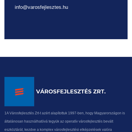
info@varosfejlesztes.hu
1A Városfejlesztés Zrt-t azért alapítottuk 1997-ben, hogy Magyarországon is
általánosan használhatóvá tegyük az operatív városfejlesztés bevált
eszköztárát, kezdve a komplex városfejlesztési elképzelések valóra