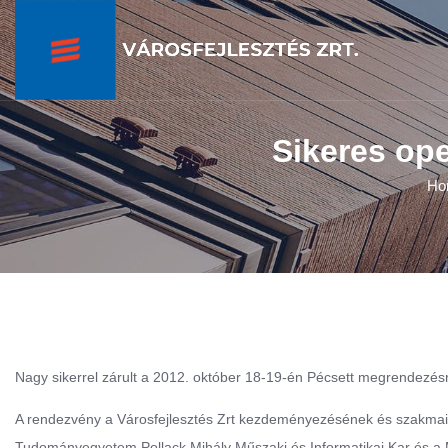
Sikeres ope
Ho
Nagy sikerrel zárult a 2012. október 18-19-én Pécsett megrendezésr
A rendezvény a Városfejlesztés Zrt kezdeményezésének és szakmai
Tudományegyetem Pollack Mihály Műszaki és Informatikai Kar és a M