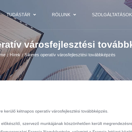
TUDÁSTÁR
RÓLUNK
SZOLGÁLTATÁSO
ratív városfejlesztési továb
me
Hírek
Sikeres operatív városfejlesztési továbbképzés
/
/
e kerülő kétnapos operatív városfejlesztési továbbképzés.
 előkészítő, szervező munkájának köszönhetően került megrendezésre
agyarországi Francia Nagykövetség, valamint a Francia Intézet közöt