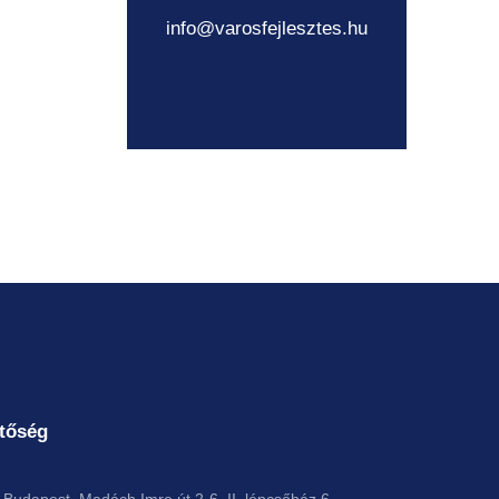
info@varosfejlesztes.hu
tőség
Budapest, Madách Imre út 2-6. II. lépcsőház 6.