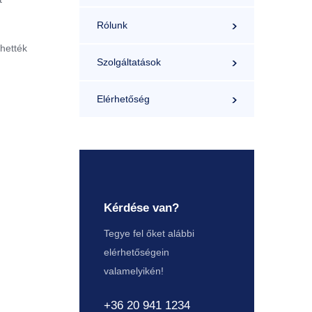
Rólunk
hették
Szolgáltatások
Elérhetőség
Kérdése van?
Tegye fel őket alábbi
elérhetőségein
valamelyikén!
+36 20 941 1234