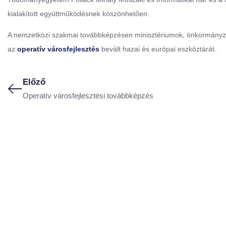
kialakított együttműködésnek köszönhetően.
A nemzetközi szakmai továbbképzésen minisztériumok, önkormányza
az
operatív városfejlesztés
bevált hazai és európai eszköztárát.
Előző
Operatív városfejlesztési továbbképzés