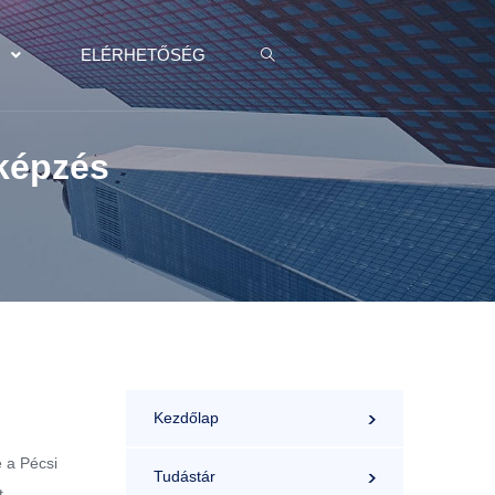
K
ELÉRHETŐSÉG
bképzés
Kezdőlap
 a Pécsi
Tudástár
t