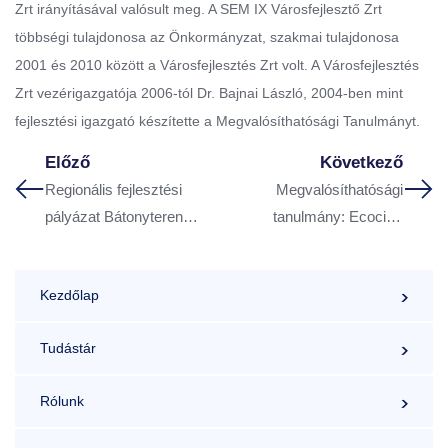
Zrt irányításával valósult meg. A SEM IX Városfejlesztő Zrt
többségi tulajdonosa az Önkormányzat, szakmai tulajdonosa
2001 és 2010 között a Városfejlesztés Zrt volt. A Városfejlesztés
Zrt vezérigazgatója 2006-tól Dr. Bajnai László, 2004-ben mint
fejlesztési igazgató készítette a Megvalósíthatósági Tanulmányt.
Előző
Következő
Regionális fejlesztési
Megvalósíthatósági
pályázat Bátonyterenye
tanulmány: Ecocity-
fejlesztésére
Bátonyterenye projekt
Kezdőlap
Tudástár
Rólunk