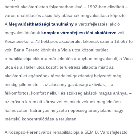
határolt akcióterületen folyamatban lévő – 1992-ben elindított –
városrehabilitációs akció folytatásának megvalósítása képezte.
A
Megvalósíthatósági tanulmány
a városfejlesztési akció
megvalósításának
komplex városfejlesztési akcióterve
volt.
Készítésekor a 73 hektáros akcióterület lakóinak száma 19.667 fő
volt. Bár a Ferenc körút és a Viola utca közötti terület
rehabilitációja ekkorra már jelentős arányban megvalósult, a Viola
utca és a Haller utca közötti területrész állapota miatt az
akcióterület egészének társadalmi-gazdasági helyzetét még
mindig jellemezte – az alacsony gazdasági aktivitás, – a
félkomfortos, komfort nélküli és szükséglakások magas aránya, –
az erősen leromlott környezet és mindezeknek megfelelően
halmozottan hátrányos helyzetű népesség aránytalanul nagy
mértékű koncentrálódása a területen.
A Középső-Ferencváros rehabilitációja a SEM IX Városfejlesztő