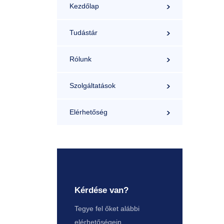
Kezdőlap
Tudástár
Rólunk
Szolgáltatások
Elérhetőség
Kérdése van?
Tegye fel őket alábbi
elérhetőségein