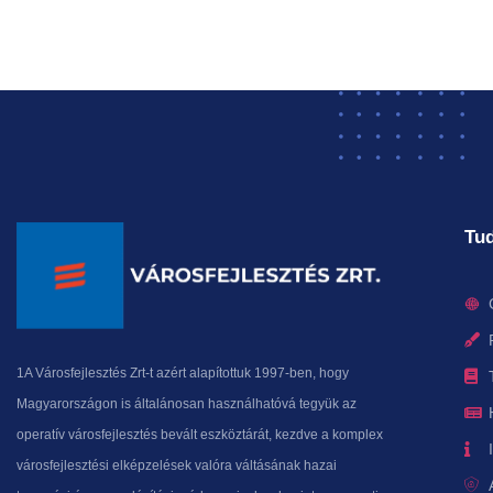
Tud
1A Városfejlesztés Zrt-t azért alapítottuk 1997-ben, hogy
Magyarországon is általánosan használhatóvá tegyük az
operatív városfejlesztés bevált eszköztárát, kezdve a komplex
városfejlesztési elképzelések valóra váltásának hazai