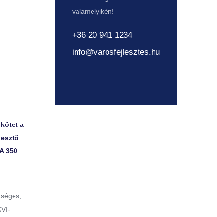
valamelyikén!
+36 20 941 1234
info@varosfejlesztes.hu
 kötet a
lesztő
A 350
kséges,
XVI-