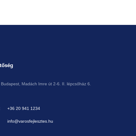
tőség
Budapest, Madách Imre út 2-6. II. lépcsőház 6.
:
+36 20 941 1234
info@varosfejlesztes.hu