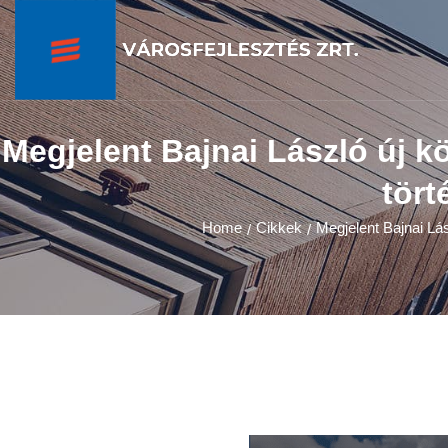
Megjelent Bajnai László új k
tört
Home
Cikkek
Megjelent Bajnai Lás
/
/