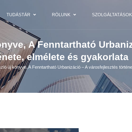
TUDÁSTÁR
RÓLUNK
SZOLGÁLTATÁSO
önyve, A Fenntartható Urbaniz
énete, elmélete és gyakorlata
zló új könyve, A Fenntartható Urbanizáció – A városfejlesztés történe