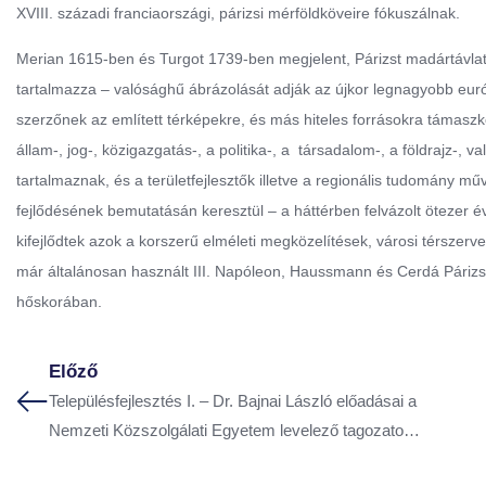
XVIII. századi franciaországi, párizsi mérföldköveire fókuszálnak.
Merian 1615-ben és Turgot 1739-ben megjelent, Párizst madártávlat
tartalmazza – valósághű ábrázolását adják az újkor legnagyobb eur
szerzőnek az említett térképekre, és más hiteles forrásokra támaszkod
állam-, jog-, közigazgatás-, a politika-, a társadalom-, a földrajz-
tartalmaznak, és a területfejlesztők illetve a regionális tudomány műv
fejlődésének bemutatásán keresztül – a háttérben felvázolt ötezer é
kifejlődtek azok a korszerű elméleti megközelítések, városi térszer
már általánosan használt III. Napóleon, Haussmann és Cerdá Párizs 
hőskorában.
Előző
Településfejlesztés I. – Dr. Bajnai László előadásai a
Nemzeti Közszolgálati Egyetem levelező tagozatos
hallgatóinak a 2020/2021 tanév tavaszi félévében