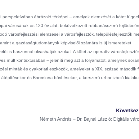
i perspektívában ábrázoló térképei – amelyek elemzését a kötet függe
ópai városának és 120 év alatt bekövetkezett robbanásszerű fejlődésén
ó városfejlesztési elemzései a városfejlesztők, településfejlesztők mel
, valamint a gazdaságtudományok képviselői számára is új ismereteket
elői is haszonnal olvashatják azokat. A kötet az operatív városfejlesztés
ves múlt kontextusában – jeleníti meg azt a folyamatot, amelynek sorá
vezési minták és gyakorlati eszközök, amelyeket a XIX. század második 
átépítésekor és Barcelona bővítésekor, a korszerű urbanizáció kialak
Következ
Németh András – Dr. Bajnai László: Digitális vár