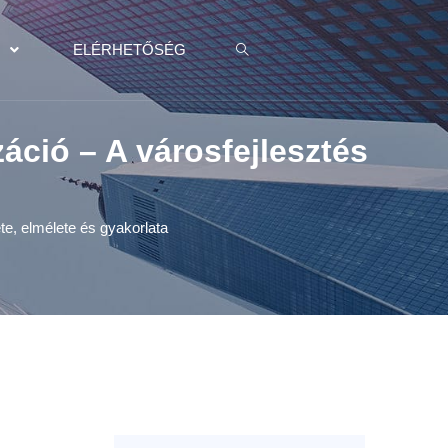
K
ELÉRHETŐSÉG
áció – A városfejlesztés
te, elmélete és gyakorlata