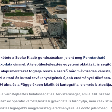
új kötete a Scolar Kiadó gondozásában jelent meg
Fenntartható
akorlata
címmel. A településfejlesztés egyetemi oktatását is segítő
alapismereteket foglalja össze a szerző három évtizedes városfej
mi oktató és kutató tevékenységének újabb eredményei tükrében. 
54 ábra és a Függelékben közölt öt kartográfiai elemzés biztosítja.
be a városfejlesztés tudatosságát és tervszerűségét, ami a XXI. század
áz év operatív városfejlesztési gyakorlata is bizonyítja, nem csak szü
lesztés legrégebbi magyarországi eredményeire, és döntő jelentőségű 