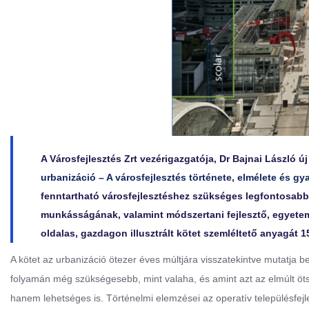
A Városfejlesztés Zrt vezérigazgatója, Dr Bajnai László 
urbanizáció – A városfejlesztés története, elmélete és gy
fenntartható városfejlesztéshez szükséges legfontosabb 
munkásságának, valamint módszertani fejlesztő, egyete
oldalas, gazdagon illusztrált kötet szemléltető anyagát 1
A kötet az urbanizáció ötezer éves múltjára visszatekintve mutatja 
folyamán még szükségesebb, mint valaha, és amint azt az elmúlt ötsz
hanem lehetséges is. Történelmi elemzései az operatív településfej