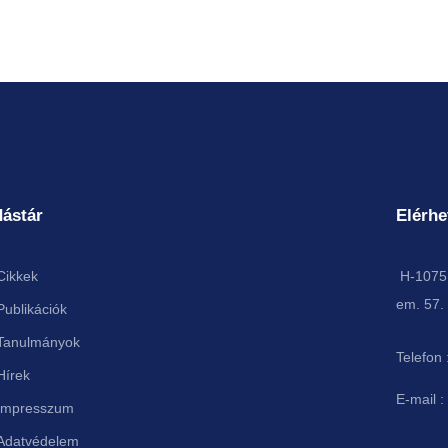
ástár
Elérhe
Cikkek
H-1075 
em. 57.
Publikációk
Tanulmányok
Telefon 
Hírek
E-mail :
Impresszum
Adatvédelem