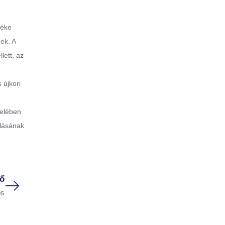
léke
ek. A
lett, az
 újkori
n
felében
ulásának
ő
os