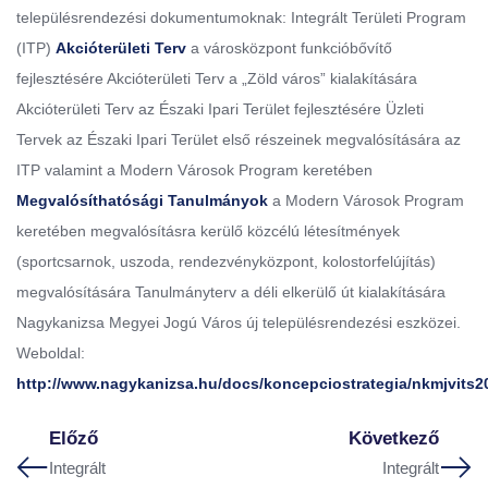
településrendezési dokumentumoknak: Integrált Területi Program
(ITP)
Akcióterületi Terv
a városközpont funkcióbővítő
fejlesztésére Akcióterületi Terv a „Zöld város” kialakítására
Akcióterületi Terv az Északi Ipari Terület fejlesztésére Üzleti
Tervek az Északi Ipari Terület első részeinek megvalósítására az
ITP valamint a Modern Városok Program keretében
Megvalósíthatósági Tanulmányok
a Modern Városok Program
keretében megvalósításra kerülő közcélú létesítmények
(sportcsarnok, uszoda, rendezvényközpont, kolostorfelújítás)
megvalósítására Tanulmányterv a déli elkerülő út kialakítására
Nagykanizsa Megyei Jogú Város új településrendezési eszközei.
Weboldal:
http://www.nagykanizsa.hu/docs/koncepciostrategia/nkmjvits2
Előző
Következő
Integrált
Integrált