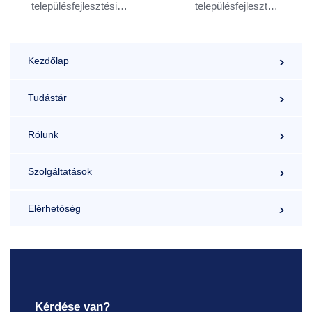
településfejlesztési
településfejlesztési
stratégia – Szombathely
stratégia – Üllő
Kezdőlap
Tudástár
Rólunk
Szolgáltatások
Elérhetőség
Kérdése van?