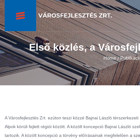
Első közlés, a Városfej
Home
Publikáci
/
A Városfejlesztés Zrt. ezúton teszi közzé Bajnai László térszerkeze
Alpok körüli fejlett régiói között. A közölt koncepció Bajnai László sz
tartozik. A közölt koncepció a törvény előírásainak megfelelően a s