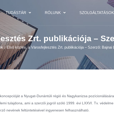
TUDÁSTÁR
RÓLUNK
SZOLGÁLTATÁSO
lesztés Zrt. publikációja – Sz
ók
Első közlés, a Városfejlesztés Zrt. publikációja – Szerző: Bajnai
/
ti koncepcióját a Nyugat-Dunántúli régió és Nagykanizsa pozícionálásár
ellemi tulajdona, ami a szerzői jogról szóló 1999. évi LXXVI. Tv. védelme
zerző nevének feltüntetésével ingyenesen felhasználható.