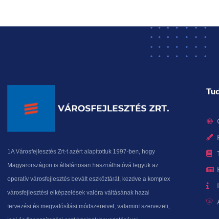
Tud
1A Városfejlesztés Zrt-t azért alapítottuk 1997-ben, hogy
Magyarországon is általánosan használhatóvá tegyük az
operatív városfejlesztés bevált eszköztárát, kezdve a komplex
városfejlesztési elképzelések valóra váltásának hazai
tervezési és megvalósítási módszereivel, valamint szervezeti,