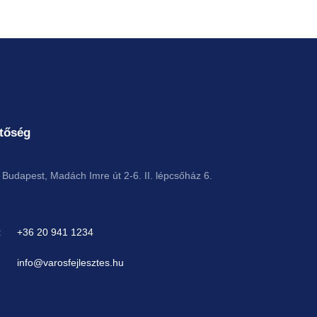
tőség
Budapest, Madách Imre út 2-6. II. lépcsőház 6.
:
+36 20 941 1234
info@varosfejlesztes.hu