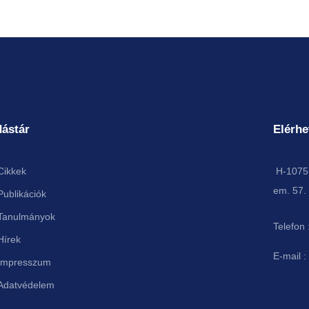
ástár
Elérhe
Cikkek
H-1075 
em. 57.
Publikációk
Tanulmányok
Telefon 
Hírek
E-mail :
Impresszum
Adatvédelem