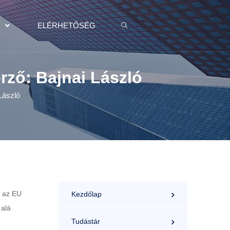
K
ELÉRHETŐSÉG
erző: Bajnai László
 László
a az EU
Kezdőlap
 alá
Tudástár