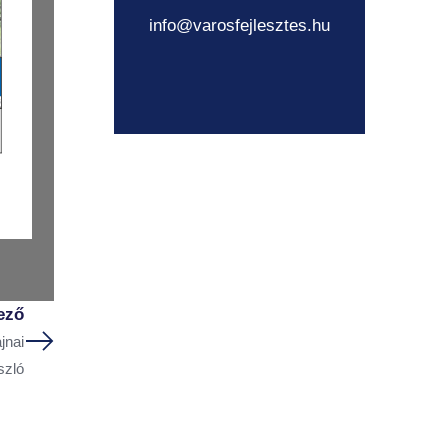
info@varosfejlesztes.hu
ező
jnai
szló