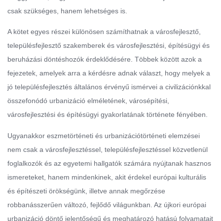
csak szükséges, hanem lehetséges is.
A kötet egyes részei különösen számíthatnak a városfejlesztő,
településfejlesztő szakemberek és városfejlesztési, építésügyi és
beruházási döntéshozók érdeklődésére. Többek között azok a
fejezetek, amelyek arra a kérdésre adnak választ, hogy melyek a
jó településfejlesztés általános érvényű ismérvei a civilizációnkkal
összefonódó urbanizáció elméletének, városépítési,
városfejlesztési és építésügyi gyakorlatának története fényében.
Ugyanakkor eszmetörténeti és urbanizációtörténeti elemzései
nem csak a városfejlesztéssel, településfejlesztéssel közvetlenül
foglalkozók és az egyetemi hallgatók számára nyújtanak hasznos
ismereteket, hanem mindenkinek, akit érdekel európai kulturális
és építészeti örökségünk, illetve annak megőrzése
robbanásszerűen változó, fejlődő világunkban. Az újkori európai
urbanizáció döntő jelentőségű és meghatározó hatású folyamatait