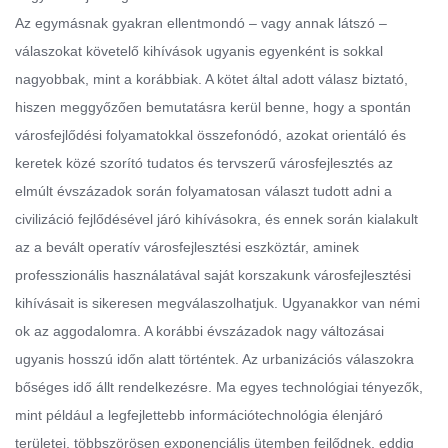
Az egymásnak gyakran ellentmondó – vagy annak látszó –
válaszokat követelő kihívások ugyanis egyenként is sokkal
nagyobbak, mint a korábbiak. A kötet által adott válasz biztató,
hiszen meggyőzően bemutatásra kerül benne, hogy a spontán
városfejlődési folyamatokkal összefonódó, azokat orientáló és
keretek közé szorító tudatos és tervszerű városfejlesztés az
elmúlt évszázadok során folyamatosan választ tudott adni a
civilizáció fejlődésével járó kihívásokra, és ennek során kialakult
az a bevált operatív városfejlesztési eszköztár, aminek
professzionális használatával saját korszakunk városfejlesztési
kihívásait is sikeresen megválaszolhatjuk. Ugyanakkor van némi
ok az aggodalomra. A korábbi évszázadok nagy változásai
ugyanis hosszú időn alatt történtek. Az urbanizációs válaszokra
bőséges idő állt rendelkezésre. Ma egyes technológiai tényezők,
mint például a legfejlettebb információtechnológia élenjáró
területei, többszörösen exponenciális ütemben fejlődnek, eddig