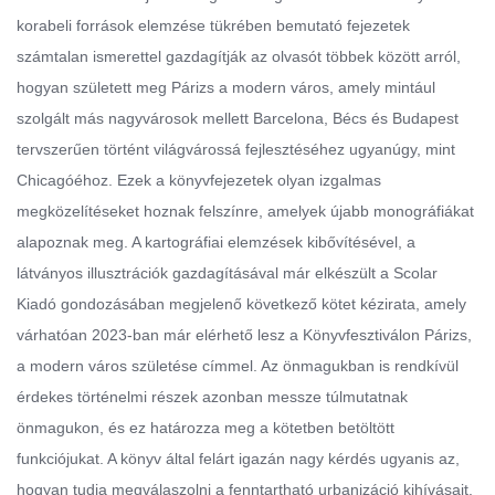
korabeli források elemzése tükrében bemutató fejezetek
számtalan ismerettel gazdagítják az olvasót többek között arról,
hogyan született meg Párizs a modern város, amely mintául
szolgált más nagyvárosok mellett Barcelona, Bécs és Budapest
tervszerűen történt világvárossá fejlesztéséhez ugyanúgy, mint
Chicagóéhoz. Ezek a könyvfejezetek olyan izgalmas
megközelítéseket hoznak felszínre, amelyek újabb monográfiákat
alapoznak meg. A kartográfiai elemzések kibővítésével, a
látványos illusztrációk gazdagításával már elkészült a Scolar
Kiadó gondozásában megjelenő következő kötet kézirata, amely
várhatóan 2023-ban már elérhető lesz a Könyvfesztiválon Párizs,
a modern város születése címmel. Az önmagukban is rendkívül
érdekes történelmi részek azonban messze túlmutatnak
önmagukon, és ez határozza meg a kötetben betöltött
funkciójukat. A könyv által felárt igazán nagy kérdés ugyanis az,
hogyan tudja megválaszolni a fenntartható urbanizáció kihívásait.