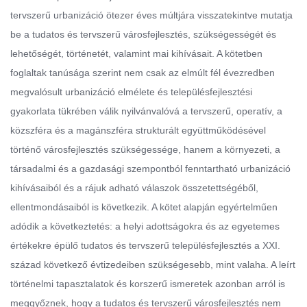
tervszerű urbanizáció ötezer éves múltjára visszatekintve mutatja
be a tudatos és tervszerű városfejlesztés, szükségességét és
lehetőségét, történetét, valamint mai kihívásait. A kötetben
foglaltak tanúsága szerint nem csak az elmúlt fél évezredben
megvalósult urbanizáció elmélete és településfejlesztési
gyakorlata tükrében válik nyilvánvalóvá a tervszerű, operatív, a
közszféra és a magánszféra strukturált együttműködésével
történő városfejlesztés szükségessége, hanem a környezeti, a
társadalmi és a gazdasági szempontból fenntartható urbanizáció
kihívásaiból és a rájuk adható válaszok összetettségéből,
ellentmondásaiból is következik. A kötet alapján egyértelműen
adódik a következtetés: a helyi adottságokra és az egyetemes
értékekre épülő tudatos és tervszerű településfejlesztés a XXI.
század következő évtizedeiben szükségesebb, mint valaha. A leírt
történelmi tapasztalatok és korszerű ismeretek azonban arról is
meggyőznek, hogy a tudatos és tervszerű városfejlesztés nem