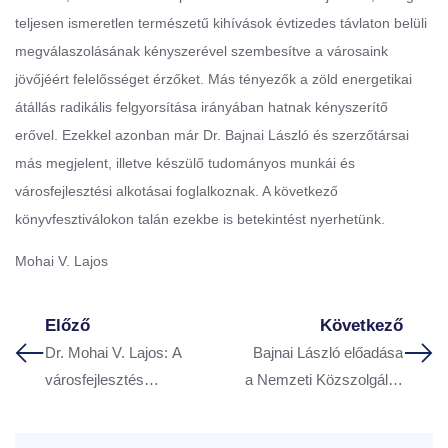
teljesen ismeretlen természetű kihívások évtizedes távlaton belüli
megválaszolásának kényszerével szembesítve a városaink
jövőjéért felelősséget érzőket. Más tényezők a zöld energetikai
átállás radikális felgyorsítása irányában hatnak kényszerítő
erővel. Ezekkel azonban már Dr. Bajnai László és szerzőtársai
más megjelent, illetve készülő tudományos munkái és
városfejlesztési alkotásai foglalkoznak. A következő
könyvfesztiválokon talán ezekbe is betekintést nyerhetünk.
Mohai V. Lajos
Előző
Következő
Dr. Mohai V. Lajos: A
Bajnai László előadása
városfejlesztés
a Nemzeti Közszolgálati
huszonöt éve – I. rész
Egyetemen rendezett
konferencián