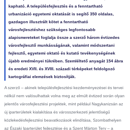
kapható. A településfejlesztés és a fenntartható
urbanizáció egyetemi oktatását is segítő 350 oldalas,
gazdagon illusztrált kötet a fenntartható
városfejlesztéshez szükséges legfontosabb
alapismereteket foglalja össze a szerző három évtizedes
városfejlesztő munkásságának, valamint módszertani
fejlesztő, egyetemi oktató és kutató tevékenységének
újabb eredményei tükrében. Szemléltető anyagát 154 ábra
és eredeti XVII. és XVIII. századi térképeket feldolgozó
kartográfiai elemzések biztosítják.
A szerző – akinek településfejlesztési kezdeményezései és tervei
nélkül nem valósulhattak volna meg az elmúlt évtized során olyan
jelentős városfejlesztési projektek, mint például Nagykanizsán az
új iparterületek kialakítása és városszerkezeti jelentőségű
közlekedésfejlesztési beavatkozások elindítása, Szombathelyen
az Északi Iparterület fejlesztése és a Szent Márton Terv – a