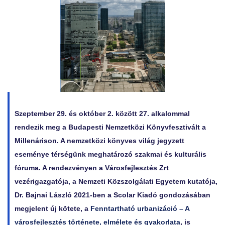
Szeptember 29. és október 2. között 27. alkalommal
rendezik meg a Budapesti Nemzetközi Könyvfesztivált a
Millenárison. A nemzetközi könyves világ jegyzett
eseménye térségünk meghatározó szakmai és kulturális
fóruma. A rendezvényen a Városfejlesztés Zrt
vezérigazgatója, a Nemzeti Közszolgálati Egyetem kutatója,
Dr. Bajnai László 2021-ben a Scolar Kiadó gondozásában
megjelent új kötete, a
Fenntartható urbanizáció – A
városfejlesztés története, elmélete és gyakorlata
, is