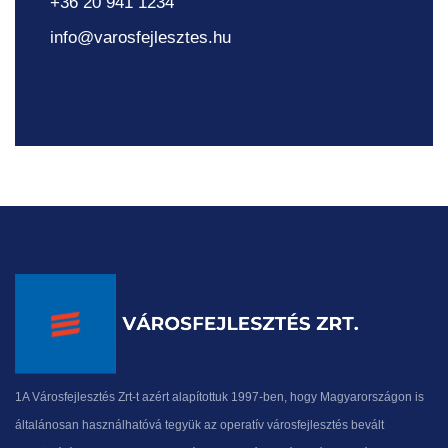
+36 20 941 1234
info@varosfejlesztes.hu
1A Városfejlesztés Zrt-t azért alapítottuk 1997-ben, hogy Magyarországon is
általánosan használhatóvá tegyük az operatív városfejlesztés bevált