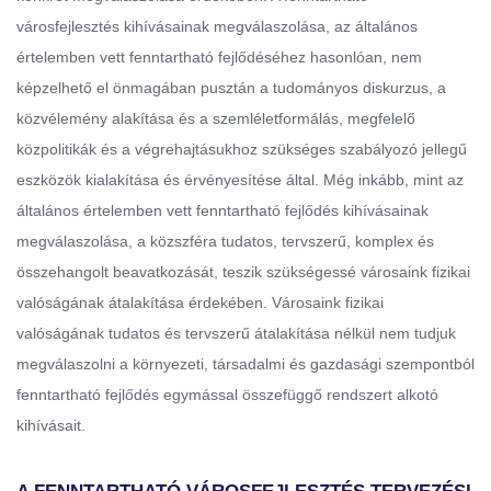
városfejlesztés kihívásainak megválaszolása, az általános
értelemben vett fenntartható fejlődéséhez hasonlóan, nem
képzelhető el önmagában pusztán a tudományos diskurzus, a
közvélemény alakítása és a szemléletformálás, megfelelő
közpolitikák és a végrehajtásukhoz szükséges szabályozó jellegű
eszközök kialakítása és érvényesítése által. Még inkább, mint az
általános értelemben vett fenntartható fejlődés kihívásainak
megválaszolása, a közszféra tudatos, tervszerű, komplex és
összehangolt beavatkozását, teszik szükségessé városaink fizikai
valóságának átalakítása érdekében. Városaink fizikai
valóságának tudatos és tervszerű átalakítása nélkül nem tudjuk
megválaszolni a környezeti, társadalmi és gazdasági szempontból
fenntartható fejlődés egymással összefüggő rendszert alkotó
kihívásait.