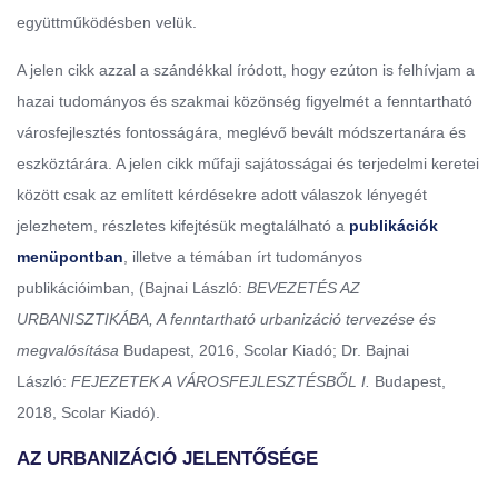
együttműködésben velük.
A jelen cikk azzal a szándékkal íródott, hogy ezúton is felhívjam a
hazai tudományos és szakmai közönség figyelmét a fenntartható
városfejlesztés fontosságára, meglévő bevált módszertanára és
eszköztárára. A jelen cikk műfaji sajátosságai és terjedelmi keretei
között csak az említett kérdésekre adott válaszok lényegét
jelezhetem, részletes kifejtésük megtalálható a
publikációk
menüpontban
, illetve a témában írt tudományos
publikációimban, (Bajnai László:
BEVEZETÉS AZ
URBANISZTIKÁBA, A fenntartható urbanizáció tervezése és
megvalósítása
Budapest, 2016, Scolar Kiadó; Dr. Bajnai
László:
FEJEZETEK A VÁROSFEJLESZTÉSBŐL I.
Budapest,
2018, Scolar Kiadó).
AZ URBANIZÁCIÓ JELENTŐSÉGE