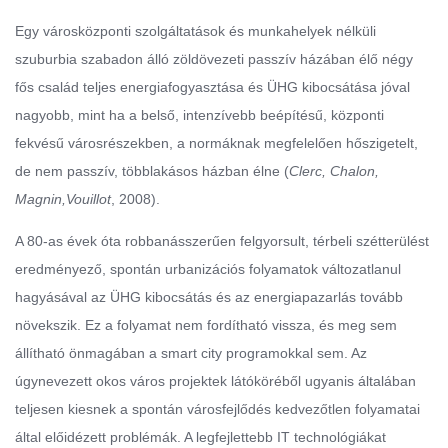
Egy városközponti szolgáltatások és munkahelyek nélküli
szuburbia szabadon álló zöldövezeti passzív házában élő négy
fős család teljes energiafogyasztása és ÜHG kibocsátása jóval
nagyobb, mint ha a belső, intenzívebb beépítésű, központi
fekvésű városrészekben, a normáknak megfelelően hőszigetelt,
de nem passzív, többlakásos házban élne (
Clerc, Chalon,
Magnin,Vouillot
, 2008).
A 80-as évek óta robbanásszerűen felgyorsult, térbeli szétterülést
eredményező, spontán urbanizációs folyamatok változatlanul
hagyásával az ÜHG kibocsátás és az energiapazarlás tovább
növekszik. Ez a folyamat nem fordítható vissza, és meg sem
állítható önmagában a smart city programokkal sem. Az
úgynevezett okos város projektek látóköréből ugyanis általában
teljesen kiesnek a spontán városfejlődés kedvezőtlen folyamatai
által előidézett problémák. A legfejlettebb IT technológiákat