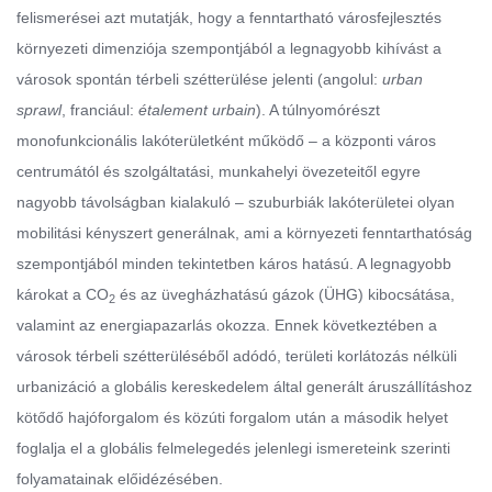
felismerései azt mutatják, hogy a fenntartható városfejlesztés
környezeti dimenziója szempontjából a legnagyobb kihívást a
városok spontán térbeli szétterülése jelenti (angolul:
urban
sprawl
, franciául:
étalement urbain
). A túlnyomórészt
monofunkcionális lakóterületként működő – a központi város
centrumától és szolgáltatási, munkahelyi övezeteitől egyre
nagyobb távolságban kialakuló – szuburbiák lakóterületei olyan
mobilitási kényszert generálnak, ami a környezeti fenntarthatóság
szempontjából minden tekintetben káros hatású. A legnagyobb
károkat a CO
és az üvegházhatású gázok (ÜHG) kibocsátása,
2
valamint az energiapazarlás okozza. Ennek következtében a
városok térbeli szétterüléséből adódó, területi korlátozás nélküli
urbanizáció a globális kereskedelem által generált áruszállításhoz
kötődő hajóforgalom és közúti forgalom után a második helyet
foglalja el a globális felmelegedés jelenlegi ismereteink szerinti
folyamatainak előidézésében.