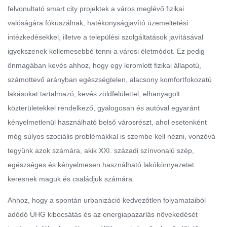
felvonultató smart city projektek a város meglévő fizikai
valóságára fókuszálnak, hatékonyságjavító üzemeltetési
intézkedésekkel, illetve a települési szolgáltatások javításával
igyekszenek kellemesebbé tenni a városi életmódot. Ez pedig
önmagában kevés ahhoz, hogy egy leromlott fizikai állapotú,
számottevő arányban egészségtelen, alacsony komfortfokozatú
lakásokat tartalmazó, kevés zöldfelülettel, elhanyagolt
közterületekkel rendelkező, gyalogosan és autóval egyaránt
kényelmetlenül használható belső városrészt, ahol esetenként
még súlyos szociális problémákkal is szembe kell nézni, vonzóvá
tegyünk azok számára, akik XXI. századi színvonalú szép,
egészséges és kényelmesen használható lakókörnyezetet
keresnek maguk és családjuk számára.
Ahhoz, hogy a spontán urbanizáció kedvezőtlen folyamataiból
adódó ÜHG kibocsátás és az energiapazarlás növekedését