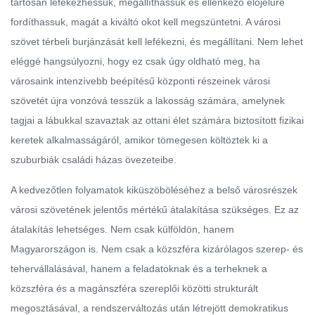
tartósan lefékezhessük, megállíthassuk és ellenkező előjelűre
fordíthassuk, magát a kiváltó okot kell megszüntetni. A városi
szövet térbeli burjánzását kell lefékezni, és megállítani. Nem lehet
eléggé hangsúlyozni, hogy ez csak úgy oldható meg, ha
városaink intenzívebb beépítésű központi részeinek városi
szövetét újra vonzóvá tesszük a lakosság számára, amelynek
tagjai a lábukkal szavaztak az ottani élet számára biztosított fizikai
keretek alkalmasságáról, amikor tömegesen költöztek ki a
szuburbiák családi házas övezeteibe.
A kedvezőtlen folyamatok kiküszöböléséhez a belső városrészek
városi szövetének jelentős mértékű átalakítása szükséges. Ez az
átalakítás lehetséges. Nem csak külföldön, hanem
Magyarországon is. Nem csak a közszféra kizárólagos szerep- és
tehervállalásával, hanem a feladatoknak és a terheknek a
közszféra és a magánszféra szereplői közötti strukturált
megosztásával, a rendszerváltozás után létrejött demokratikus