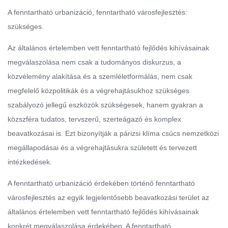
A fenntartható urbanizáció, fenntartható városfejlesztés:
szükséges.
Az általános értelemben vett fenntartható fejlődés kihívásainak
megválaszolása nem csak a tudományos diskurzus, a
közvélemény alakítása és a szemléletformálás, nem csak
megfelelő közpolitikák és a végrehajtásukhoz szükséges
szabályozó jellegű eszközök szükségesek, hanem gyakran a
közszféra tudatos, tervszerű, szerteágazó és komplex
beavatkozásai is. Ezt bizonyítják a párizsi klíma csúcs nemzetközi
megállapodásai és a végrehajtásukra született és tervezett
intézkedések.
A fenntartható urbanizáció érdekében történő fenntartható
városfejlesztés az egyik legjelentősebb beavatkozási terület az
általános értelemben vett fenntartható fejlődés kihívásainak
konkrét megválaszolása érdekében. A fenntartható