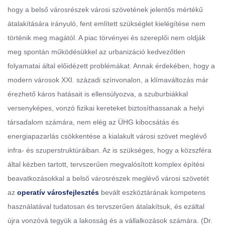
hogy a belső városrészek városi szövetének jelentős mértékű
átalakítására irányuló, fent említett szükséglet kielégítése nem
történik meg magától. A piac törvényei és szereplői nem oldják
meg spontán működésükkel az urbanizáció kedvezőtlen
folyamatai által előidézett problémákat. Annak érdekében, hogy a
modern városok XXI. századi színvonalon, a klímaváltozás már
érezhető káros hatásait is ellensúlyozva, a szuburbiákkal
versenyképes, vonzó fizikai kereteket biztosíthassanak a helyi
társadalom számára, nem elég az ÜHG kibocsátás és
energiapazarlás csökkentése a kialakult városi szövet meglévő
infra- és szuperstruktúráiban. Az is szükséges, hogy a közszféra
által kézben tartott, tervszerűen megvalósított komplex építési
beavatkozásokkal a belső városrészek meglévő városi szövetét
az
operatív városfejlesztés
bevált eszköztárának kompetens
használatával tudatosan és tervszerűen átalakítsuk, és ezáltal
újra vonzóvá tegyük a lakosság és a vállalkozások számára. (Dr.