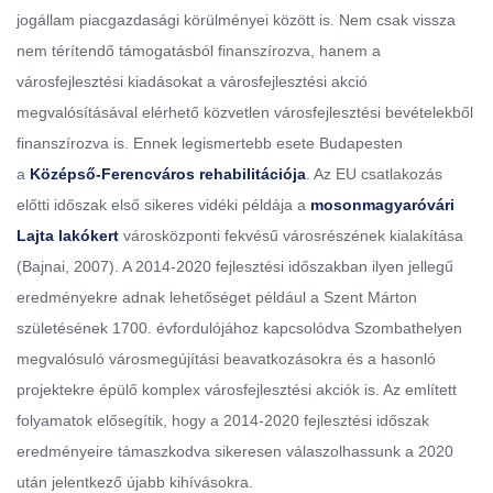
jogállam piacgazdasági körülményei között is. Nem csak vissza
nem térítendő támogatásból finanszírozva, hanem a
városfejlesztési kiadásokat a városfejlesztési akció
megvalósításával elérhető közvetlen városfejlesztési bevételekből
finanszírozva is. Ennek legismertebb esete Budapesten
a
Középső-Ferencváros rehabilitációja
. Az EU csatlakozás
előtti időszak első sikeres vidéki példája a
mosonmagyaróvári
Lajta lakókert
városközponti fekvésű városrészének kialakítása
(Bajnai, 2007). A 2014-2020 fejlesztési időszakban ilyen jellegű
eredményekre adnak lehetőséget például a Szent Márton
születésének 1700. évfordulójához kapcsolódva Szombathelyen
megvalósuló városmegújítási beavatkozásokra és a hasonló
projektekre épülő komplex városfejlesztési akciók is. Az említett
folyamatok elősegítik, hogy a 2014-2020 fejlesztési időszak
eredményeire támaszkodva sikeresen válaszolhassunk a 2020
után jelentkező újabb kihívásokra.