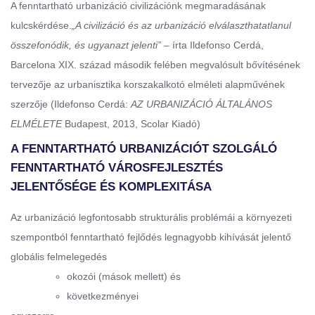
A fenntartható urbanizáció civilizációnk megmaradásának
kulcskérdése.
„A civilizáció és az urbanizáció elválaszthatatlanul
összefonódik, és ugyanazt jelenti” –
írta Ildefonso Cerdá,
Barcelona XIX. század második felében megvalósult bővítésének
tervezője az urbanisztika korszakalkotó elméleti alapművének
szerzője (Ildefonso Cerdá:
AZ URBANIZÁCIÓ ÁLTALÁNOS
ELMÉLETE
Budapest, 2013, Scolar Kiadó)
A FENNTARTHATÓ URBANIZÁCIÓT SZOLGÁLÓ
FENNTARTHATÓ VÁROSFEJLESZTÉS
JELENTŐSÉGE ÉS KOMPLEXITÁSA
Az urbanizáció legfontosabb strukturális problémái a környezeti
szempontból fenntartható fejlődés legnagyobb kihívását jelentő
globális felmelegedés
okozói (mások mellett) és
következményei