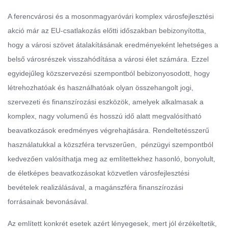
A ferencvárosi és a mosonmagyaróvári komplex városfejlesztési
akció már az EU-csatlakozás előtti időszakban bebizonyította,
hogy a városi szövet átalakításának eredményeként lehetséges a
belső városrészek visszahódítása a városi élet számára. Ezzel
egyidejűleg közszervezési szempontból bebizonyosodott, hogy
létrehozhatóak és használhatóak olyan összehangolt jogi,
szervezeti és finanszírozási eszközök, amelyek alkalmasak a
komplex, nagy volumenű és hosszú idő alatt megvalósítható
beavatkozások eredményes végrehajtására. Rendeltetésszerű
használatukkal a közszféra tervszerűen, pénzügyi szempontból
kedvezően valósíthatja meg az említettekhez hasonló, bonyolult,
de életképes beavatkozásokat közvetlen városfejlesztési
bevételek realizálásával, a magánszféra finanszírozási
forrásainak bevonásával.
Az említett konkrét esetek azért lényegesek, mert jól érzékeltetik,