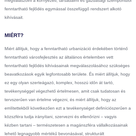
megválaszolni a környezeti, társadalmi és gazdasági szempontból
fenntartható fejlődés egymással összefüggő rendszert alkotó
kihívásait.
MIÉRT?
Miért állítjuk, hogy a fenntartható urbanizáció érdekében történő
fenntartható városfejlesztés az általános értelemben vett
fenntartható fejlődés kihívásainak megválaszolásához szükséges
beavatkozások egyik legfontosabb területe. És miért állítjuk, hogy
ez egy olyan szerteágazó, komplex, hosszú időn át tartó,
tevékenységgel végezhető értelmesen, amit csak tudatosan és
tervszerűen van értelme végezni, és miért állítjuk, hogy az
említettekből következően ezt a tevékenységet definíciószerűen a
közszféra tudja irányítani, szervezni és ellenőrizni – vagyis
kézben tartani – természetesen a magánszféra vállalkozásainak
lehető legnagyobb mértékű bevonásával, strukturált