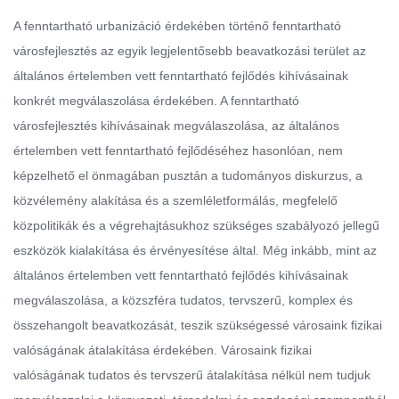
A fenntartható urbanizáció érdekében történő fenntartható
városfejlesztés az egyik legjelentősebb beavatkozási terület az
általános értelemben vett fenntartható fejlődés kihívásainak
konkrét megválaszolása érdekében. A fenntartható
városfejlesztés kihívásainak megválaszolása, az általános
értelemben vett fenntartható fejlődéséhez hasonlóan, nem
képzelhető el önmagában pusztán a tudományos diskurzus, a
közvélemény alakítása és a szemléletformálás, megfelelő
közpolitikák és a végrehajtásukhoz szükséges szabályozó jellegű
eszközök kialakítása és érvényesítése által. Még inkább, mint az
általános értelemben vett fenntartható fejlődés kihívásainak
megválaszolása, a közszféra tudatos, tervszerű, komplex és
összehangolt beavatkozását, teszik szükségessé városaink fizikai
valóságának átalakítása érdekében. Városaink fizikai
valóságának tudatos és tervszerű átalakítása nélkül nem tudjuk