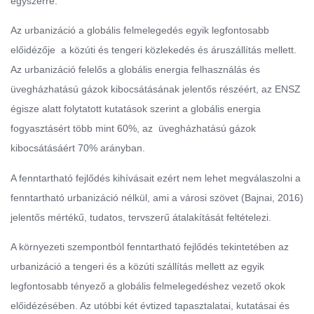
egyszerre.
Az urbanizáció a globális felmelegedés egyik legfontosabb
előidézője a közúti és tengeri közlekedés és áruszállítás mellett.
Az urbanizáció felelős a globális energia felhasználás és
üvegházhatású gázok kibocsátásának jelentős részéért, az ENSZ
égisze alatt folytatott kutatások szerint a globális energia
fogyasztásért több mint 60%, az üvegházhatású gázok
kibocsátásáért 70% arányban.
A fenntartható fejlődés kihívásait ezért nem lehet megválaszolni a
fenntartható urbanizáció nélkül, ami a városi szövet (Bajnai, 2016)
jelentős mértékű, tudatos, tervszerű átalakítását feltételezi.
A környezeti szempontból fenntartható fejlődés tekintetében az
urbanizáció a tengeri és a közúti szállítás mellett az egyik
legfontosabb tényező a globális felmelegedéshez vezető okok
előidézésében. Az utóbbi két évtized tapasztalatai, kutatásai és