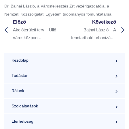
Dr. Bajnai László, a Városfejlesztés Zrt vezérigazgatója, a
Nemzeti Közszolgálati Egyetem tudományos főmunkatársa
Előző
Következő
Akcióterületi terv – Üllő
Bajnai László – A
városközpont
fenntartható urbanizáció
fejlesztése
kihívásai (tanulmány)
Kezdőlap
Tudástár
Rólunk
Szolgáltatások
Elérhetőség