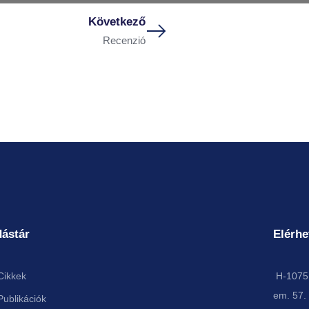
Következő
Recenzió
ástár
Elérhe
Cikkek
H-1075 
em. 57.
Publikációk