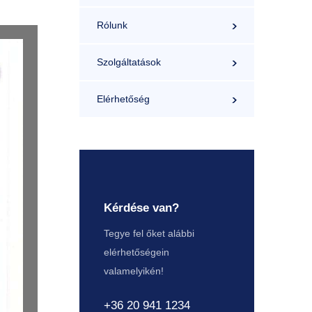
Rólunk
Szolgáltatások
Elérhetőség
Kérdése van?
Tegye fel őket alábbi
elérhetőségein
valamelyikén!
+36 20 941 1234