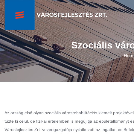
Szociális vár
Hom
Az ország első olyan szociális városrehabilitációs kiemelt projektév
tűzte ki célul, de fizikai értelemben is megújítja az épületállományt 
Városfejlesztés Zrt. vezérigazgatója nyilatkozott az Ingatlan és Bef