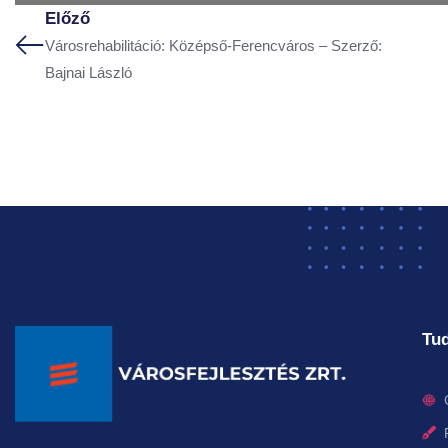
Előző
Városrehabilitáció: Középső-Ferencváros – Szerző:
Bajnai László
Tud