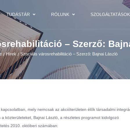
TUDÁSTÁR
RÓLUNK
SZOLGÁLTATÁSO
osrehabilitáció – Szerző: Bajn
e
Hírek
Szociális városrehabilitáció – Szerző: Bajnai László
/
/
el kapcsolatban, mely nemcsak az akcióterületen élők társadalmi integrác
és a közterületeket, Bajnai László, a részletes programot kidolgozó
ektetés 2010. októberi számában: