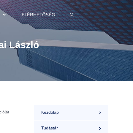
K
ELÉRHETŐSÉG
ai László
ióját
Kezdőlap
Tudástár