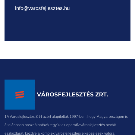
info@varosfejlesztes.hu
1A Városfejlesztés Zrt-t azért alapítottuk 1997-ben, hogy Magyarországon is
általánosan használhatóvá tegyük az operatív városfejlesztés bevált
eszköztárát, kezdve a komplex városfejlesztési elképzelések valóra