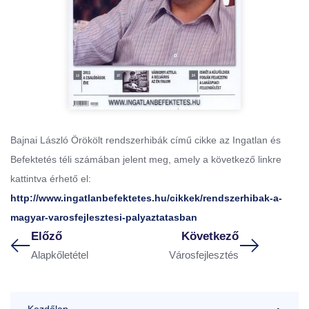
Bajnai László Örökölt rendszerhibák című cikke az Ingatlan és
Befektetés téli számában jelent meg, amely a következő linkre
kattintva érhető el:
http://www.ingatlanbefektetes.hu/cikkek/rendszerhibak-a-
magyar-varosfejlesztesi-palyaztatasban
Előző
Következő
Alapkőletétel
Városfejlesztés