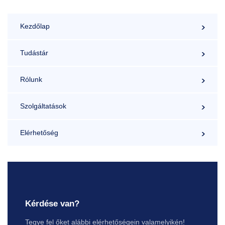
továbbképzés
Kezdőlap
Tudástár
Rólunk
Szolgáltatások
Elérhetőség
Kérdése van?
Tegye fel őket alábbi elérhetőségein valamelyikén!