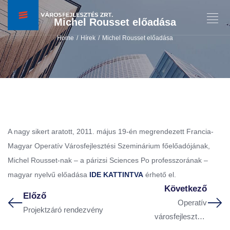
Michel Rousset előadása
Home
Hírek
Michel Rousset előadása
/
/
A nagy sikert aratott, 2011. május 19-én megrendezett Francia-
Magyar Operatív Városfejlesztési Szeminárium főelőadójának,
Michel Rousset-nak – a párizsi Sciences Po professzorának –
magyar nyelvű előadása
IDE KATTINTVA
érhető el.
Következő
Előző
Operatív
Projektzáró rendezvény
városfejlesztési