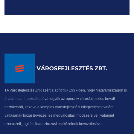
1A Városfejlesztés Zrt-t azért alapítottuk 1997-ben, hogy Magyarországon is
általánosan használhatóvá tegyük az operatív városfejlesztés bevált
eszköztárát, kezdve a komplex városfejlesztési elképzelések valóra
váltásának hazai tervezési és megvalósítási módszereivel, valamint
szervezeti, jogi és finanszírozási eszközeinek bevezetésével.