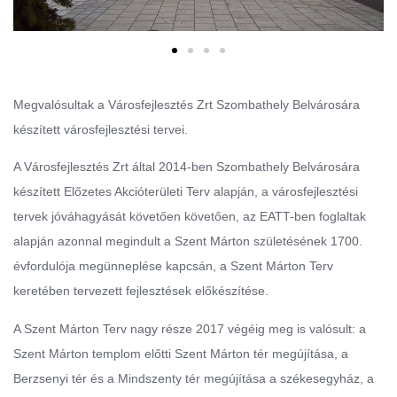
Megvalósultak a Városfejlesztés Zrt Szombathely Belvárosára
készített városfejlesztési tervei.
A Városfejlesztés Zrt által 2014-ben Szombathely Belvárosára
készített Előzetes Akcióterületi Terv alapján, a városfejlesztési
tervek jóváhagyását követően követően, az EATT-ben foglaltak
alapján azonnal megindult a Szent Márton születésének 1700.
évfordulója megünneplése kapcsán, a Szent Márton Terv
keretében tervezett fejlesztések előkészítése.
A Szent Márton Terv nagy része 2017 végéig meg is valósult: a
Szent Márton templom előtti Szent Márton tér megújítása, a
Berzsenyi tér és a Mindszenty tér megújítása a székesegyház, a