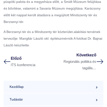
püspöki palota és a megyeháza előtt, a Smidt Múzeum felújítása
és bővítése, valamint a Savaria Múzeum megújítása. Karácsony
előtt két nappal került átadásra a megújított Mindszenty tér és
Berzsenyi tér.
A Berzsenyi tér és a Mindszenty tér közterület-alakítási tervének
tervezője: Mangliár László okl. építészmérnök A fotókat Dr. Bajnai
László készítette.
Következő
Előző
Regionális politika és
ITS konferencia
tagállami
területfejlesztés –
Szerző: Dr. Bajnai
Kezdőlap
László
Tudástár