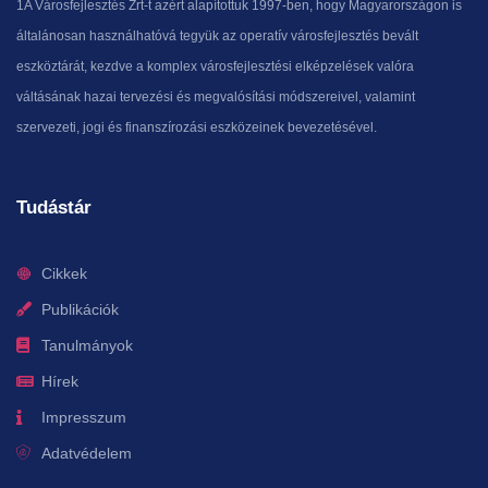
1A Városfejlesztés Zrt-t azért alapítottuk 1997-ben, hogy Magyarországon is
általánosan használhatóvá tegyük az operatív városfejlesztés bevált
eszköztárát, kezdve a komplex városfejlesztési elképzelések valóra
váltásának hazai tervezési és megvalósítási módszereivel, valamint
szervezeti, jogi és finanszírozási eszközeinek bevezetésével.
Tudástár
Cikkek
Publikációk
Tanulmányok
Hírek
Impresszum
Adatvédelem