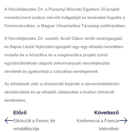
A Városfejlesztés Zrt. a Pozsonyi Műszaki Egyetem 20 projekt
menedzsment szakos mérnök hallgatóját és tanáraikat fogadta a
Ferencvárosban, a Magyar Urbanisztikai Társaság székházában.
A Városfejlesztés Zrt. vezetői, Aczél Gábor elnök-vezérigazgató
és Bajnai László fejlesztési igazgató egy-egy előadás keretében
mutatta be a közszféra és a magánszféra projekt szintű
együttműködésén alapuló önkormányzati városfejlesztés
elméletét és gyakorlatát a szlovákiai vendégeknek.
Az előadások után a résztvevők bejárták a városrehabilitációs
akcióterületet és az előadók válaszoltak a közben felmerült
kérdésekre.
Előző
Következő
Elkészült a Ferenc tér
Konferencia a Francia
rehabilitációja
Intézetben