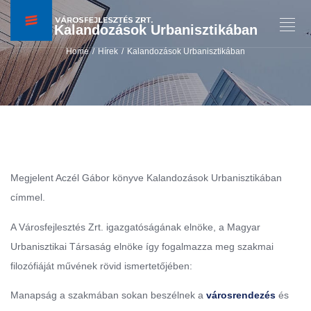
Kalandozások Urbanisztikában
Home
Hírek
Kalandozások Urbanisztikában
/
/
Megjelent Aczél Gábor könyve Kalandozások Urbanisztikában
címmel.
A Városfejlesztés Zrt. igazgatóságának elnöke, a Magyar
Urbanisztikai Társaság elnöke így fogalmazza meg szakmai
filozófiáját művének rövid ismertetőjében:
Manapság a szakmában sokan beszélnek a
városrendezés
és