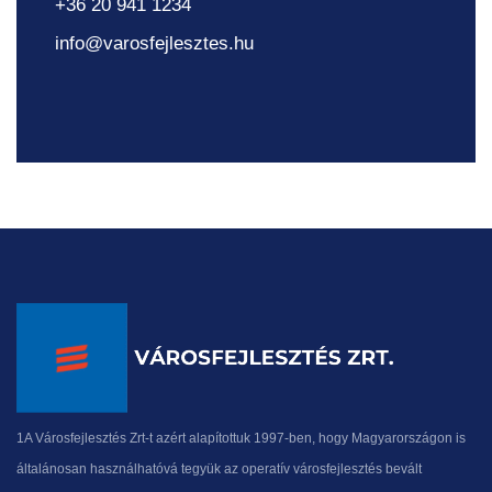
+36 20 941 1234
info@varosfejlesztes.hu
1A Városfejlesztés Zrt-t azért alapítottuk 1997-ben, hogy Magyarországon is
általánosan használhatóvá tegyük az operatív városfejlesztés bevált