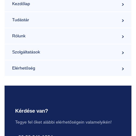
Kezdőlap
Tudástár
Rólunk
Szolgáltatások
Elérhetőség
Kérdése van?
Tegye fel őket alábbi elérhetőségein valamelyikén!