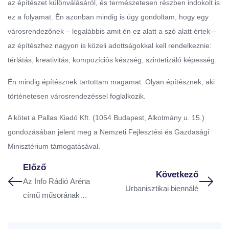
az építészet különválásáról, és természetesen részben indokolt is
ez a folyamat. Én azonban mindig is úgy gondoltam, hogy egy
városrendezőnek – legalábbis amit én ez alatt a szó alatt értek –
az építészhez nagyon is közeli adottságokkal kell rendelkeznie:
térlátás, kreativitás, kompozíciós készség, szintetizáló képesség.
Én mindig építésznek tartottam magamat. Olyan építésznek, aki
történetesen városrendezéssel foglalkozik.
A kötet a Pallas Kiadó Kft. (1054 Budapest, Alkotmány u. 15.)
gondozásában jelent meg a Nemzeti Fejlesztési és Gazdasági
Minisztérium támogatásával.
Előző
Következő
Az Info Rádió Aréna
Urbanisztikai biennálé
című műsorának
vendége volt Bajnai
László