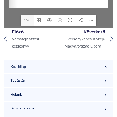
1/70
Előző
Következő
Városfejlesztési
Versenyképes Közép-
kézikönyv
Magyarország Operatív
Program
Kezdőlap
Tudástár
Rólunk
Szolgáltatások