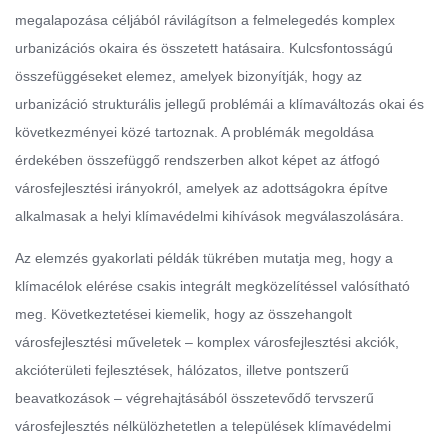
megalapozása céljából rávilágítson a felmelegedés komplex
urbanizációs okaira és összetett hatásaira. Kulcsfontosságú
összefüggéseket elemez, amelyek bizonyítják, hogy az
urbanizáció strukturális jellegű problémái a klímaváltozás okai és
következményei közé tartoznak. A problémák megoldása
érdekében összefüggő rendszerben alkot képet az átfogó
városfejlesztési irányokról, amelyek az adottságokra építve
alkalmasak a helyi klímavédelmi kihívások megválaszolására.
Az elemzés gyakorlati példák tükrében mutatja meg, hogy a
klímacélok elérése csakis integrált megközelítéssel valósítható
meg. Következtetései kiemelik, hogy az összehangolt
városfejlesztési műveletek – komplex városfejlesztési akciók,
akcióterületi fejlesztések, hálózatos, illetve pontszerű
beavatkozások – végrehajtásából összetevődő tervszerű
városfejlesztés nélkülözhetetlen a települések klímavédelmi