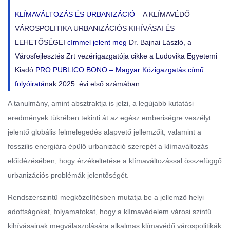
KLÍMAVÁLTOZÁS ÉS URBANIZÁCIÓ
– A KLÍMAVÉDŐ
VÁROSPOLITIKA URBANIZÁCIÓS KIHÍVÁSAI ÉS
LEHETŐSÉGEI
címmel jelent meg
Dr. Bajnai László, a
Városfejlesztés Zrt vezérigazgatója cikke a Ludovika Egyetemi
Kiadó
PRO PUBLICO BONO – Magyar Közigazgatás című
folyóiratá
nak 2025. évi első számában.
A tanulmány, amint absztraktja is jelzi, a legújabb kutatási
eredmények tükrében tekinti át az egész emberiségre veszélyt
jelentő globális felmelegedés alapvető jellemzőit, valamint a
fosszilis energiára épülő urbanizáció szerepét a klímaváltozás
előidézésében, hogy érzékeltetése a klímaváltozással összefüggő
urbanizációs problémák jelentőségét.
Rendszerszintű megközelítésben mutatja be a jellemző helyi
adottságokat, folyamatokat, hogy a klímavédelem városi szintű
kihívásainak megválaszolására alkalmas klímavédő várospolitikák