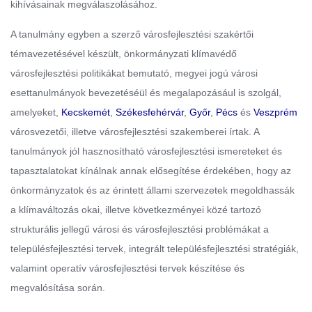
kihívásainak megválaszolásához.
A tanulmány egyben a szerző városfejlesztési szakértői
témavezetésével készült, önkormányzati klímavédő
városfejlesztési politikákat bemutató, megyei jogú városi
esettanulmányok bevezetéséül és megalapozásául is szolgál,
amelyeket,
Kecskemét
,
Székesfehérvár
,
Győr
,
Pécs
és
Veszprém
városvezetői, illetve városfejlesztési szakemberei írtak. A
tanulmányok jól hasznosítható városfejlesztési ismereteket és
tapasztalatokat kínálnak annak elősegítése érdekében, hogy az
önkormányzatok és az érintett állami szervezetek megoldhassák
a klímaváltozás okai, illetve következményei közé tartozó
strukturális jellegű városi és városfejlesztési problémákat a
településfejlesztési tervek, integrált településfejlesztési stratégiák,
valamint operatív városfejlesztési tervek készítése és
megvalósítása során.