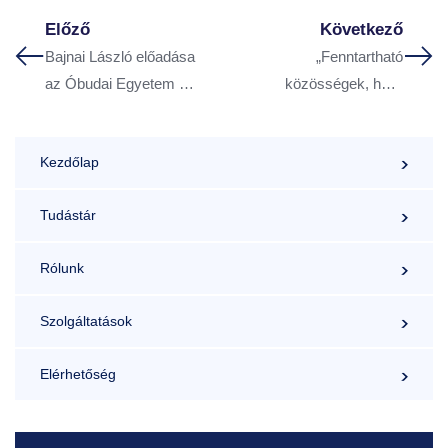
Előző
Következő
Bajnai László előadása
„Fenntartható
az Óbudai Egyetem Ybl
közösségek, helyi
Miklós Építéstudományi
közszolgáltatások,
Karán rendezett
komplex fejlesztések.
Kezdőlap
konferencián
Régi és új paradigmák”
címmel rendezett élénk
Tudástár
érdeklődéssel kísért
konferenciát a
Rólunk
veszprémi
önkormányzat és
Szolgáltatások
akadémiai bizottság
Elérhetőség